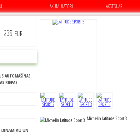
KI
AKUMULATORI
AKSESUĀRI
239
EUR
C
PIRKT
US AUTOMAŠĪNAS
70
AS RIEPAS
Michelin Latitude Sport 3
 DINAMIKU UN