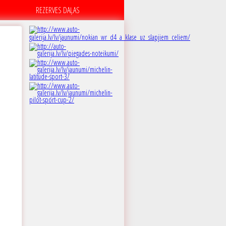
REZERVES DAĻAS
A
 dB