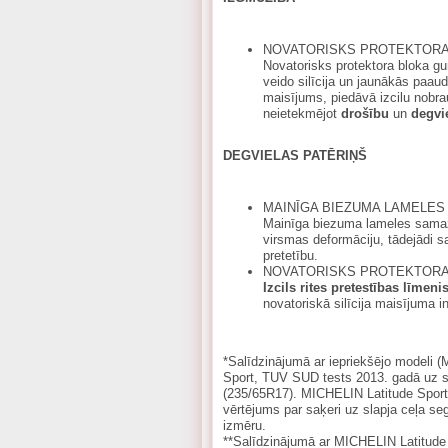
NOVATORISKS PROTEKTORA
Novatorisks protektora bloka gu
veido silīcija un jaunākās paau
maisījums, piedāvā izcilu nobr
neietekmējot
drošību
un
degvi
DEGVIELAS PATĒRIŅŠ
MAINĪGA BIEZUMA LAMELES
Mainīga biezuma lameles samaz
virsmas deformāciju, tādejādi s
pretetību.
NOVATORISKS PROTEKTORA
Izcils rites pretestības līmeni
novatoriskā silīcija maisījuma in
*Salīdzinājumā ar iepriekšējo modeli 
Sport, TUV SUD tests 2013. gadā uz s
(235/65R17). MICHELIN Latitude Sport 3
vērtējums par saķeri uz slapja ceļa 
izmēru.
**Salīdzinājumā ar MICHELIN Latitude 