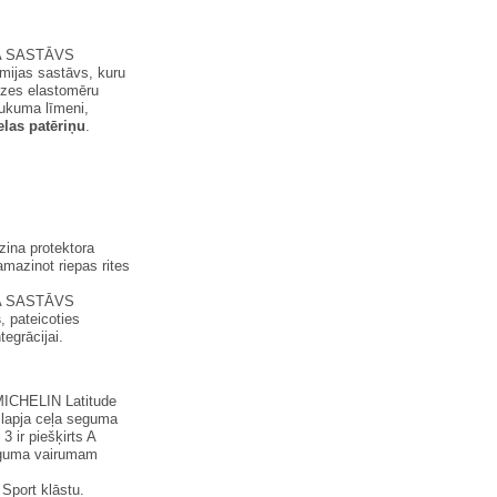
 SASTĀVS
mijas sastāvs, kuru
dzes elastomēru
aukuma līmeni,
elas patēriņu
.
ina protektora
amazinot riepas rites
 SASTĀVS
s
, pateicoties
tegrācijai.
(MICHELIN Latitude
lapja ceļa seguma
 ir piešķirts A
seguma vairumam
Sport klāstu.