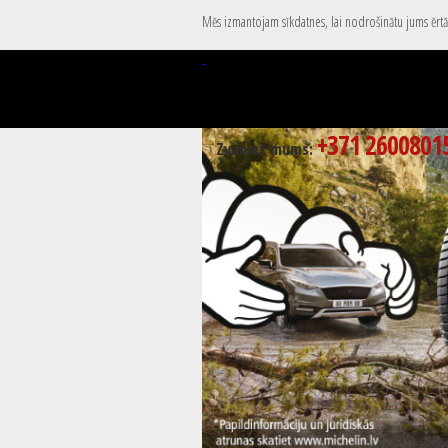
Mēs izmantojam sīkdatnes, lai nodrošinātu jums ērtāk
+371 2600801
Zvaniet mums: