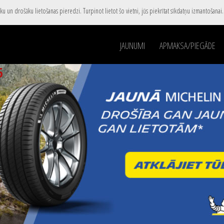
u un drošāku lietošanas pieredzi. Turpinot lietot šo vietni, jūs piekrītat sīkdatņu izmantošanai
JAUNUMI
APMAKSA/PIEGĀDE
5