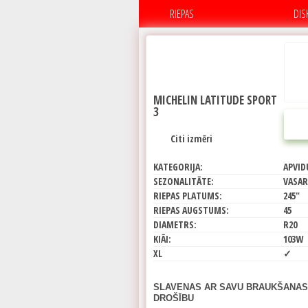
RIEPAS
DIS
MICHELIN LATITUDE SPORT
3
Citi izmēri
KATEGORIJA:
APVID
SEZONALITĀTE:
VASAR
RIEPAS PLATUMS:
245"
RIEPAS AUGSTUMS:
45
DIAMETRS:
R20
KIĀI:
103W
XL
✓
SLAVENAS AR SAVU BRAUKŠANAS
DROŠĪBU