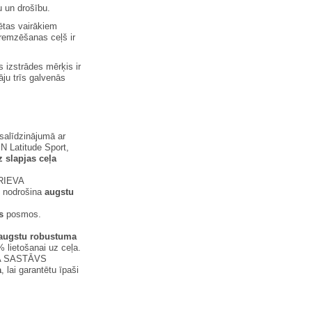
 un drošību.
ētas vairākiem
remzēšanas ceļš ir
 izstrādes mērķis ir
ju trīs galvenās
salīdzinājumā ar
N Latitude Sport,
 slapjas ceļa
RIEVA
s nodrošina
augstu
s
posmos.
augstu robustuma
 lietošanai uz ceļa.
 SASTĀVS
a
, lai garantētu īpaši