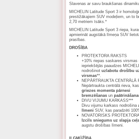
Slavenas ar savu braukšanas dinamiku
MICHELIN Latitude Sport 3 ir homoloģ
prestižākajiem SUV modeļiem, un to b
2,70 metriem īsāks.*
MICHELIN Latitude Sport 3 riepa, kuras
apmierināt augstākā līmeņa SUV lietotā
prasības.
DROŠĪBA
PROTEKTORA RAKSTS
+10% riepas saskares virsmas 
iepriekšējās paaudzes MICHELI
nodrošinot
uzlabotu drošību uz
virsmas
**.
NEPĀRTRAUKTA CENTRĀLĀ 
Nepārtraukta centrālā rieva, ka
griezes momenta pārnesi
bremzēšanas
un
paātrināšana
DIVU VIJUMU KARKASS***
Divu vijumu karkass nodrošina
līmeni
SUV, kas paradzēti 100%
NOVATORISKS PROTEKTORA
Izcils sniegums uz slapja ceļ
augstu drošības līmeni.
ILGMŪŽĪBA