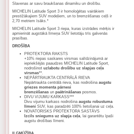
Slavenas ar savu braukšanas dinamiku un drošību.
MICHELIN Latitude Sport 3 ir homoloģētas vairākiem
prestižākajiem SUV modeļiem, un to bremzēšanas ceļš ir
2,70 metriem īsāks.*
MICHELIN Latitude Sport 3 riepa, kuras izstrādes mērķis ir
apmierināt augstākā līmeņa SUV lietotāju trīs galvenās
prasības.
DROŠĪBA
PROTEKTORA RAKSTS
+10% riepas saskares virsmas salīdzinājumā ar
iepriekšējās paaudzes MICHELIN Latitude Sport,
nodrošinot
uzlabotu drošību uz slapjas ceļa
virsmas
**.
NEPĀRTRAUKTA CENTRĀLĀ RIEVA
Nepārtraukta centrālā rieva, kas nodrošina
augstu
griezes momenta pārnesi
bremzēšanas
un
paātrināšanas
posmos.
DIVU VIJUMU KARKASS***
Divu vijumu karkass nodrošina
augstu robustuma
līmeni
SUV, kas paradzēti 100% lietošanai uz ceļa.
NOVATORISKS PROTEKTORA SASTĀVS
Izcils sniegums uz slapja ceļa
, lai garantētu īpaši
augstu drošības līmeni.
ILGMŪŽĪBA