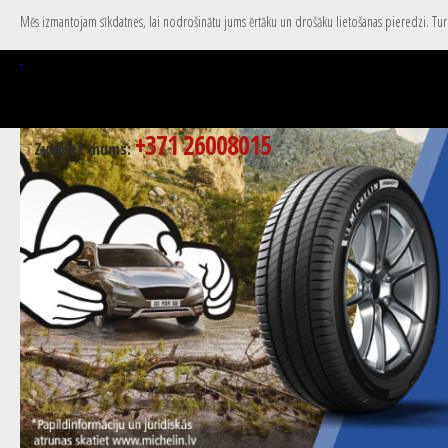
Mēs izmantojam sīkdatnes, lai nodrošinātu jums ērtāku un drošāku lietošanas pieredzi. Turpi
+371 26008015
Zvaniet mums: