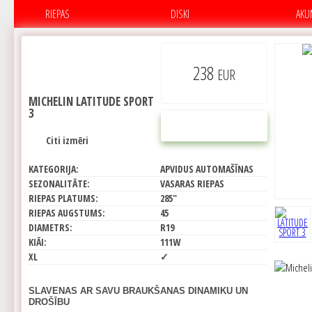
RIEPAS
DISKI
AKU
238
EUR
MICHELIN LATITUDE SPORT
3
PIRKT
Citi izmēri
KATEGORIJA:
APVIDUS AUTOMAŠĪNAS
SEZONALITĀTE:
VASARAS RIEPAS
RIEPAS PLATUMS:
285"
RIEPAS AUGSTUMS:
45
DIAMETRS:
R19
KIĀI:
111W
XL
✓
SLAVENAS AR SAVU BRAUKŠANAS DINAMIKU UN
DROŠĪBU