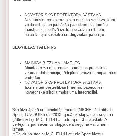
NOVATORISKS PROTEKTORA SASTĀVS
Novatorisks protektora bloka gumijas sastāvs, kuru
veido silīcija un jaunākās paaudzes elastomēru
maisījums, piedāvā izcilu nobraukuma līmeni,
neietekmējot
drošību
un
degvielas patēriņu
.
DEGVIELAS PATĒRIŅŠ
MAINĪGA BIEZUMA LAMELES
Mainīga biezuma lameles samazina protektora
virsmas deformāciju, tādejādi samazinot riepas rites
pretetību.
NOVATORISKS PROTEKTORA SASTĀVS
Izcils rites pretestības līmenis
, pateicoties
novatoriskā silīcija maisījuma integrācijai.
*Salīdzinājumā ar iepriekšējo modeli (MICHELIN Latitude
Sport, TUV SUD tests 2013. gadā uz slapja ceļa seguma
(235/65R17). MICHELIN Latitude Sport 3 ir piešķirts A
vērtējums par saķeri uz slapja ceļa seguma vairumam
izmēru.
**Salīdzinājumā ar MICHELIN Latitude Sport klāstu.