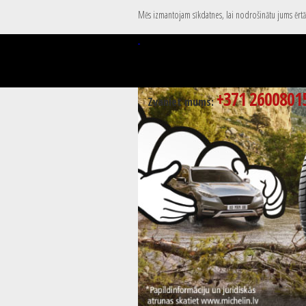
Mēs izmantojam sīkdatnes, lai nodrošinātu jums ērtāk
+371 2600801
Zvaniet mums: