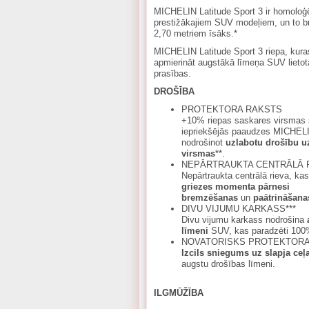
MICHELIN Latitude Sport 3 ir homoloģ
prestižākajiem SUV modeļiem, un to b
2,70 metriem īsāks.*
MICHELIN Latitude Sport 3 riepa, kuras
apmierināt augstākā līmeņa SUV lietotā
prasības.
DROŠĪBA
PROTEKTORA RAKSTS
+10% riepas saskares virsmas 
iepriekšējās paaudzes MICHELI
nodrošinot
uzlabotu drošību uz
virsmas
**.
NEPĀRTRAUKTA CENTRĀLĀ 
Nepārtraukta centrālā rieva, ka
griezes momenta pārnesi
bremzēšanas
un
paātrināšana
DIVU VIJUMU KARKASS***
Divu vijumu karkass nodrošina
līmeni
SUV, kas paradzēti 100%
NOVATORISKS PROTEKTORA
Izcils sniegums uz slapja ceļ
augstu drošības līmeni.
ILGMŪŽĪBA