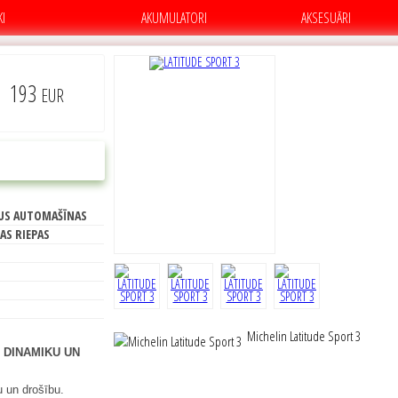
KI
AKUMULATORI
AKSESUĀRI
193
EUR
C
PIRKT
US AUTOMAŠĪNAS
70
AS RIEPAS
Michelin Latitude Sport 3
 DINAMIKU UN
 un drošību.