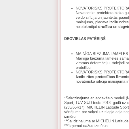
NOVATORISKS PROTEKTORA
Novatorisks protektora bloka gu
veido silīcija un jaunākās paau
maisījums, piedāvā izcilu nobr
neietekmējot
drošību
un
degvi
DEGVIELAS PATĒRIŅŠ
MAINĪGA BIEZUMA LAMELES
Mainīga biezuma lameles samaz
virsmas deformāciju, tādejādi s
pretetību.
NOVATORISKS PROTEKTORA
Izcils rites pretestības līmeni
novatoriskā silīcija maisījuma in
*Salīdzinājumā ar iepriekšējo modeli 
Sport, TUV SUD tests 2013. gadā uz s
(235/65R17). MICHELIN Latitude Sport 3
vērtējums par saķeri uz slapja ceļa 
izmēru.
**Salīdzinājumā ar MICHELIN Latitude 
***Izņemot dažus izmērus