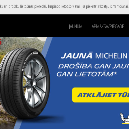
u un drošāku lietošanas pieredzi. Turpinot lietot šo vietni, jūs piekrītat sīkdatņu izmantošanai
JAUNUMI
APMAKSA/PIEGĀDE
5