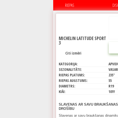
RIEPAS
DIS
MICHELIN LATITUDE SPORT
3
Citi izmēri
KATEGORIJA:
APVID
SEZONALITĀTE:
VASAR
RIEPAS PLATUMS:
235"
RIEPAS AUGSTUMS:
55
DIAMETRS:
R19
KIĀI:
101Y
SLAVENAS AR SAVU BRAUKŠANAS
DROŠĪBU
Slavenas ar savu braukšanas dinamiku