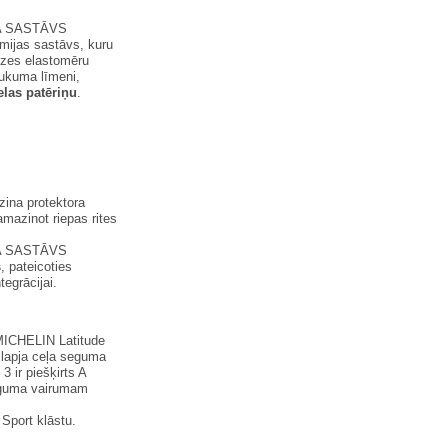
 SASTĀVS
mijas sastāvs, kuru
dzes elastomēru
aukuma līmeni,
elas patēriņu
.
ina protektora
amazinot riepas rites
 SASTĀVS
s
, pateicoties
tegrācijai.
(MICHELIN Latitude
lapja ceļa seguma
 ir piešķirts A
seguma vairumam
Sport klāstu.