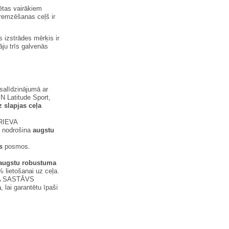
ētas vairākiem
remzēšanas ceļš ir
 izstrādes mērķis ir
ju trīs galvenās
salīdzinājumā ar
N Latitude Sport,
 slapjas ceļa
RIEVA
s nodrošina
augstu
s
posmos.
augstu robustuma
 lietošanai uz ceļa.
 SASTĀVS
a
, lai garantētu īpaši