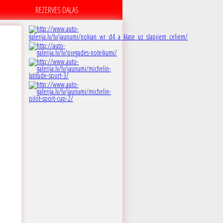
REZERVES DAĻAS
A
 dB