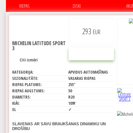
RIEPAS
DISKI
AKU
293
EUR
MICHELIN LATITUDE SPORT
3
PIRKT
Citi izmēri
KATEGORIJA:
APVIDUS AUTOMAŠĪNAS
SEZONALITĀTE:
VASARAS RIEPAS
RIEPAS PLATUMS:
255"
RIEPAS AUGSTUMS:
50
DIAMETRS:
R20
KIĀI:
109Y
XL
✓
SLAVENAS AR SAVU BRAUKŠANAS DINAMIKU UN
DROŠĪBU