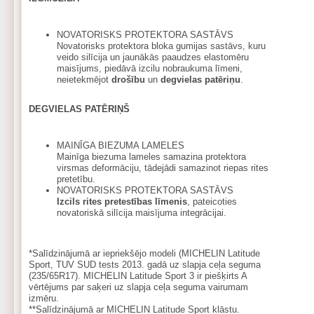
NOVATORISKS PROTEKTORA SASTĀVS
Novatorisks protektora bloka gumijas sastāvs, kuru
veido silīcija un jaunākās paaudzes elastomēru
maisījums, piedāvā izcilu nobraukuma līmeni,
neietekmējot
drošību
un
degvielas patēriņu
.
DEGVIELAS PATĒRIŅŠ
MAINĪGA BIEZUMA LAMELES
Mainīga biezuma lameles samazina protektora
virsmas deformāciju, tādejādi samazinot riepas rites
pretetību.
NOVATORISKS PROTEKTORA SASTĀVS
Izcils rites pretestības līmenis
, pateicoties
novatoriskā silīcija maisījuma integrācijai.
*Salīdzinājumā ar iepriekšējo modeli (MICHELIN Latitude
Sport, TUV SUD tests 2013. gadā uz slapja ceļa seguma
(235/65R17). MICHELIN Latitude Sport 3 ir piešķirts A
vērtējums par saķeri uz slapja ceļa seguma vairumam
izmēru.
**Salīdzinājumā ar MICHELIN Latitude Sport klāstu.