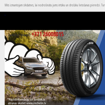
Mēs izmantojam sīkdatnes, lai nodrošinātu jums ērtāku un drošāku lietošanas pieredzi. Turpi
+371 26008015
Zvaniet mums: