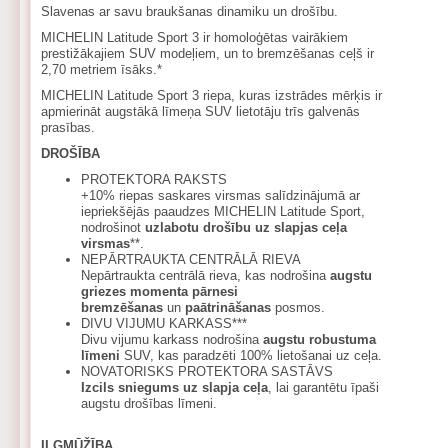
Slavenas ar savu braukšanas dinamiku un drošību.
MICHELIN Latitude Sport 3 ir homoloģētas vairākiem
prestižākajiem SUV modeļiem, un to bremzēšanas ceļš ir
2,70 metriem īsāks.*
MICHELIN Latitude Sport 3 riepa, kuras izstrādes mērķis ir
apmierināt augstākā līmeņa SUV lietotāju trīs galvenās
prasības.
DROŠĪBA
PROTEKTORA RAKSTS
+10% riepas saskares virsmas salīdzinājumā ar
iepriekšējās paaudzes MICHELIN Latitude Sport,
nodrošinot
uzlabotu drošību uz slapjas ceļa
virsmas
**.
NEPĀRTRAUKTA CENTRĀLĀ RIEVA
Nepārtraukta centrālā rieva, kas nodrošina
augstu
griezes momenta pārnesi
bremzēšanas
un
paātrināšanas
posmos.
DIVU VIJUMU KARKASS***
Divu vijumu karkass nodrošina
augstu robustuma
līmeni
SUV, kas paradzēti 100% lietošanai uz ceļa.
NOVATORISKS PROTEKTORA SASTĀVS
Izcils sniegums uz slapja ceļa
, lai garantētu īpaši
augstu drošības līmeni.
ILGMŪŽĪBA