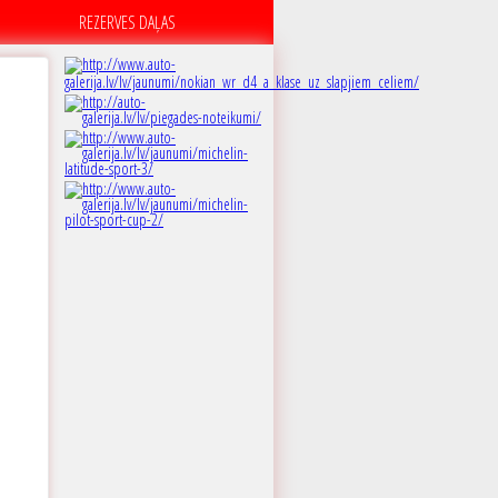
REZERVES DAĻAS
A
 dB