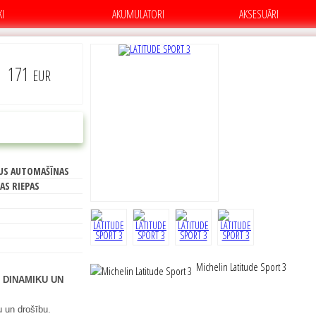
KI
AKUMULATORI
AKSESUĀRI
171
EUR
C
PIRKT
US AUTOMAŠĪNAS
70
AS RIEPAS
Michelin Latitude Sport 3
 DINAMIKU UN
 un drošību.