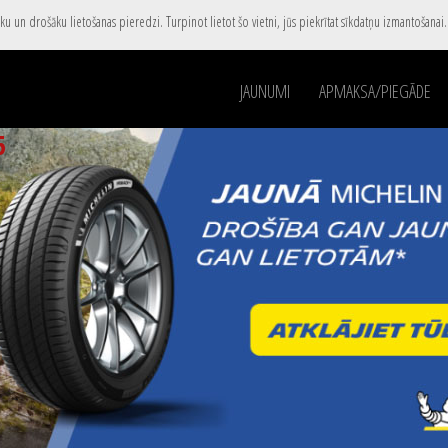
u un drošāku lietošanas pieredzi. Turpinot lietot šo vietni, jūs piekrītat sīkdatņu izmantošanai
JAUNUMI
APMAKSA/PIEGĀDE
5