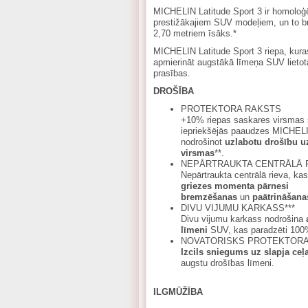
MICHELIN Latitude Sport 3 ir homoloģ
prestižākajiem SUV modeļiem, un to b
2,70 metriem īsāks.*
MICHELIN Latitude Sport 3 riepa, kuras
apmierināt augstākā līmeņa SUV lietotā
prasības.
DROŠĪBA
PROTEKTORA RAKSTS
+10% riepas saskares virsmas 
iepriekšējās paaudzes MICHELI
nodrošinot
uzlabotu drošību uz
virsmas
**.
NEPĀRTRAUKTA CENTRĀLĀ 
Nepārtraukta centrālā rieva, ka
griezes momenta pārnesi
bremzēšanas
un
paātrināšana
DIVU VIJUMU KARKASS***
Divu vijumu karkass nodrošina
līmeni
SUV, kas paradzēti 100%
NOVATORISKS PROTEKTORA
Izcils sniegums uz slapja ceļ
augstu drošības līmeni.
ILGMŪŽĪBA