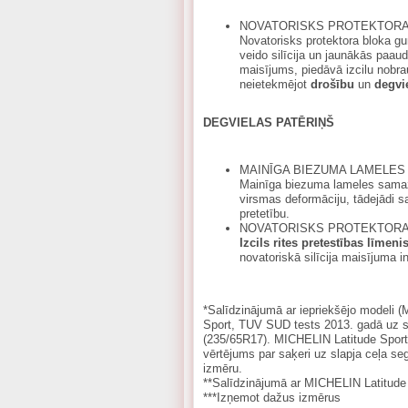
NOVATORISKS PROTEKTORA
Novatorisks protektora bloka gu
veido silīcija un jaunākās paau
maisījums, piedāvā izcilu nobr
neietekmējot
drošību
un
degvi
DEGVIELAS PATĒRIŅŠ
MAINĪGA BIEZUMA LAMELES
Mainīga biezuma lameles samaz
virsmas deformāciju, tādejādi s
pretetību.
NOVATORISKS PROTEKTORA
Izcils rites pretestības līmeni
novatoriskā silīcija maisījuma in
*Salīdzinājumā ar iepriekšējo modeli 
Sport, TUV SUD tests 2013. gadā uz s
(235/65R17). MICHELIN Latitude Sport 3
vērtējums par saķeri uz slapja ceļa 
izmēru.
**Salīdzinājumā ar MICHELIN Latitude 
***Izņemot dažus izmērus