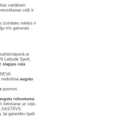
ētas vairākiem
remzēšanas ceļš ir
 izstrādes mērķis ir
ju trīs galvenās
salīdzinājumā ar
N Latitude Sport,
 slapjas ceļa
RIEVA
s nodrošina
augstu
s
posmos.
augstu robustuma
 lietošanai uz ceļa.
 SASTĀVS
a
, lai garantētu īpaši