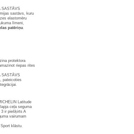
 SASTĀVS
mijas sastāvs, kuru
dzes elastomēru
aukuma līmeni,
elas patēriņu
.
ina protektora
amazinot riepas rites
 SASTĀVS
s
, pateicoties
tegrācijai.
(MICHELIN Latitude
lapja ceļa seguma
 ir piešķirts A
seguma vairumam
Sport klāstu.