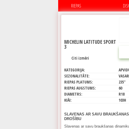
RIEPAS
DIS
MICHELIN LATITUDE SPORT
3
Citi izmēri
KATEGORIJA:
APVID
SEZONALITĀTE:
VASAR
RIEPAS PLATUMS:
235"
RIEPAS AUGSTUMS:
60
DIAMETRS:
R18
KIĀI:
103H
SLAVENAS AR SAVU BRAUKŠANAS
DROŠĪBU
Slavenas ar savu braukšanas dinamiku