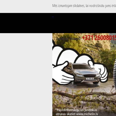
Mēs izmantojam sīkdatnes, lai nodrošinātu jums ērtāk
+371 2600801
Zvaniet mums: