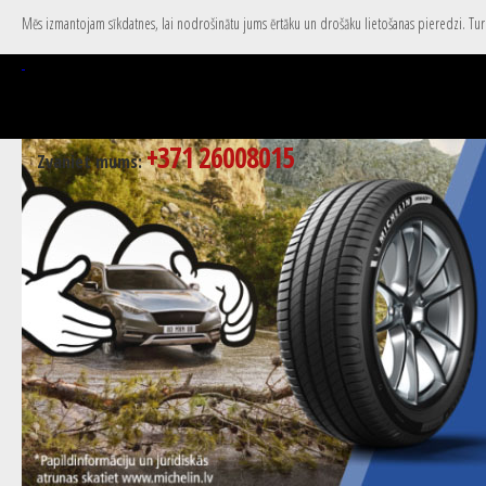
Mēs izmantojam sīkdatnes, lai nodrošinātu jums ērtāku un drošāku lietošanas pieredzi. Turpi
+371 26008015
Zvaniet mums: