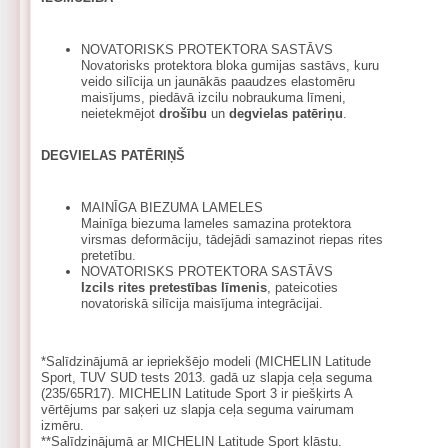
NOVATORISKS PROTEKTORA SASTĀVS
Novatorisks protektora bloka gumijas sastāvs, kuru
veido silīcija un jaunākās paaudzes elastomēru
maisījums, piedāvā izcilu nobraukuma līmeni,
neietekmējot
drošību
un
degvielas patēriņu
.
DEGVIELAS PATĒRIŅŠ
MAINĪGA BIEZUMA LAMELES
Mainīga biezuma lameles samazina protektora
virsmas deformāciju, tādejādi samazinot riepas rites
pretetību.
NOVATORISKS PROTEKTORA SASTĀVS
Izcils rites pretestības līmenis
, pateicoties
novatoriskā silīcija maisījuma integrācijai.
*Salīdzinājumā ar iepriekšējo modeli (MICHELIN Latitude
Sport, TUV SUD tests 2013. gadā uz slapja ceļa seguma
(235/65R17). MICHELIN Latitude Sport 3 ir piešķirts A
vērtējums par saķeri uz slapja ceļa seguma vairumam
izmēru.
**Salīdzinājumā ar MICHELIN Latitude Sport klāstu.