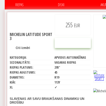
RIEPAS
DISKI
AKU
255
EUR
MICHELIN LATITUDE SPORT
3
PIRKT
Citi izmēri
KATEGORIJA:
APVIDUS AUTOMAŠĪNAS
SEZONALITĀTE:
VASARAS RIEPAS
RIEPAS PLATUMS:
295"
RIEPAS AUGSTUMS:
45
DIAMETRS:
R19
KIĀI:
113Y
XL
✓
SLAVENAS AR SAVU BRAUKŠANAS DINAMIKU UN
DROŠĪBU