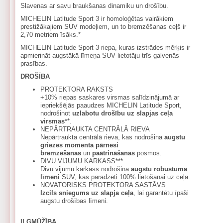
Slavenas ar savu braukšanas dinamiku un drošību.
MICHELIN Latitude Sport 3 ir homoloģētas vairākiem
prestižākajiem SUV modeļiem, un to bremzēšanas ceļš ir
2,70 metriem īsāks.*
MICHELIN Latitude Sport 3 riepa, kuras izstrādes mērķis ir
apmierināt augstākā līmeņa SUV lietotāju trīs galvenās
prasības.
DROŠĪBA
PROTEKTORA RAKSTS
+10% riepas saskares virsmas salīdzinājumā ar
iepriekšējās paaudzes MICHELIN Latitude Sport,
nodrošinot
uzlabotu drošību uz slapjas ceļa
virsmas
**.
NEPĀRTRAUKTA CENTRĀLĀ RIEVA
Nepārtraukta centrālā rieva, kas nodrošina
augstu
griezes momenta pārnesi
bremzēšanas
un
paātrināšanas
posmos.
DIVU VIJUMU KARKASS***
Divu vijumu karkass nodrošina
augstu robustuma
līmeni
SUV, kas paradzēti 100% lietošanai uz ceļa.
NOVATORISKS PROTEKTORA SASTĀVS
Izcils sniegums uz slapja ceļa
, lai garantētu īpaši
augstu drošības līmeni.
ILGMŪŽĪBA