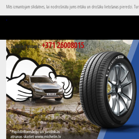
Mēs izmantojam sīkdatnes, lai nodrošinātu jums ērtāku un drošāku lietošanas pieredzi. Turpi
+371 26008015
Zvaniet mums: