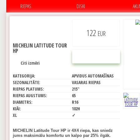
RIEPAS
DISKI
AKU
122
EUR
MICHELIN LATITUDE TOUR
HP
PIRKT
Citi izmēri
KATEGORIJA:
APVIDUS AUTOMAŠĪNAS
SEZONALITĀTE:
VASARAS RIEPAS
RIEPAS PLATUMS:
215"
RIEPAS AUGSTUMS:
65
DIAMETRS:
R16
KIĀI:
102H
XL
✓
MICHELIN Latitude Tour HP ir 4X4 riepa, kas sniedz
jums maksimālu komfortu un kalpo par 25% ilgāk.