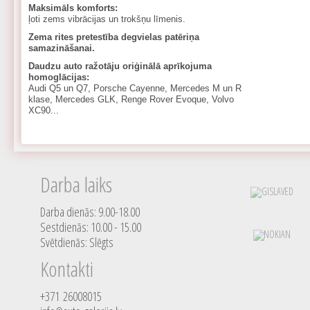
Maksimāls komforts:
ļoti zems vibrācijas un trokšņu līmenis.
Zema rites pretestība degvielas patēriņa
samazināšanai.
Daudzu auto ražotāju oriģinālā aprīkojuma
homoglācijas:
Audi Q5 un Q7, Porsche Cayenne, Mercedes M un R
klase, Mercedes GLK, Renge Rover Evoque, Volvo
XC90...
Darba laiks
Darba dienās: 9.00-18.00
Sestdienās: 10.00 - 15.00
Svētdienās: Slēgts
Kontakti
+371 26008015