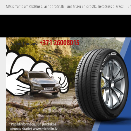
Mēs izmantojam sīkdatnes, lai nodrošinātu jums ērtāku un drošāku lietošanas pieredzi. Turpi
+371 26008015
Zvaniet mums: