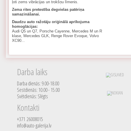
ļoti zems vibrācijas un trokšņu līmenis.
Zema rites pretestība degvielas patēriņa
samazināšanai.
Daudzu auto ražotāju oriģinālā aprīkojuma
homoglācijas:
Audi Q5 un Q7, Porsche Cayenne, Mercedes M un R
klase, Mercedes GLK, Renge Rover Evoque, Volvo
XC90...
Darba laiks
Darba dienās: 9.00-18.00
Sestdienās: 10.00 - 15.00
Svētdienās: Slēgts
Kontakti
+371 26008015
info@auto-galerija.lv