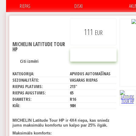
RIEPAS
DISKI
AKU
111
EUR
MICHELIN LATITUDE TOUR
HP
PIRKT
Citi izmēri
KATEGORIJA:
APVIDUS AUTOMAŠĪNAS
SEZONALITĀTE:
VASARAS RIEPAS
RIEPAS PLATUMS:
215"
RIEPAS AUGSTUMS:
65
DIAMETRS:
R16
KIĀI:
98H
MICHELIN Latitude Tour HP ir 4X4 riepa, kas sniedz
jums maksimālu komfortu un kalpo par 25% ilgāk.
Maksimāls komforts: