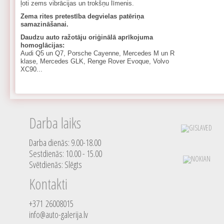
ļoti zems vibrācijas un trokšņu līmenis.
Zema rites pretestība degvielas patēriņa
samazināšanai.
Daudzu auto ražotāju oriģinālā aprīkojuma
homoglācijas:
Audi Q5 un Q7, Porsche Cayenne, Mercedes M un R
klase, Mercedes GLK, Renge Rover Evoque, Volvo
XC90...
Darba laiks
Darba dienās: 9.00-18.00
Sestdienās: 10.00 - 15.00
Svētdienās: Slēgts
Kontakti
+371 26008015
info@auto-galerija.lv