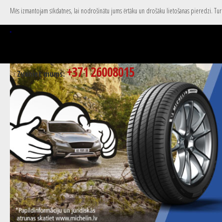
Mēs izmantojam sīkdatnes, lai nodrošinātu jums ērtāku un drošāku lietošanas pieredzi. Turpi
+371 26008015
Zvaniet mums: