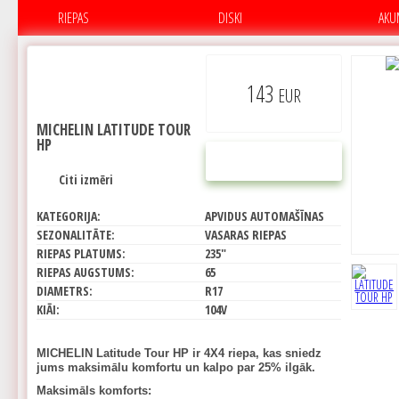
RIEPAS
DISKI
AKU
143
EUR
MICHELIN LATITUDE TOUR
HP
PIRKT
Citi izmēri
KATEGORIJA:
APVIDUS AUTOMAŠĪNAS
SEZONALITĀTE:
VASARAS RIEPAS
RIEPAS PLATUMS:
235"
RIEPAS AUGSTUMS:
65
DIAMETRS:
R17
KIĀI:
104V
MICHELIN Latitude Tour HP ir 4X4 riepa, kas sniedz
jums maksimālu komfortu un kalpo par 25% ilgāk.
Maksimāls komforts: