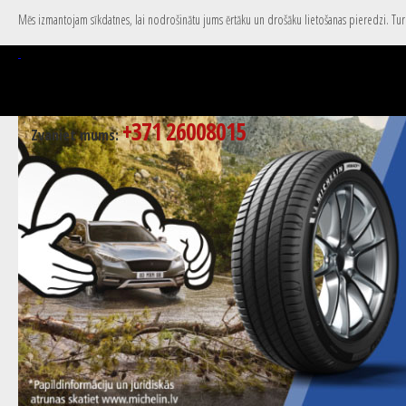
Mēs izmantojam sīkdatnes, lai nodrošinātu jums ērtāku un drošāku lietošanas pieredzi. Turpi
+371 26008015
Zvaniet mums: