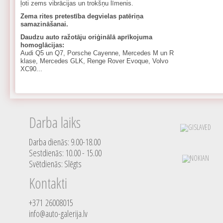
ļoti zems vibrācijas un trokšņu līmenis.
Zema rites pretestība degvielas patēriņa
samazināšanai.
Daudzu auto ražotāju oriģinālā aprīkojuma
homoglācijas:
Audi Q5 un Q7, Porsche Cayenne, Mercedes M un R
klase, Mercedes GLK, Renge Rover Evoque, Volvo
XC90...
Darba laiks
Darba dienās: 9.00-18.00
Sestdienās: 10.00 - 15.00
Svētdienās: Slēgts
Kontakti
+371 26008015
info@auto-galerija.lv