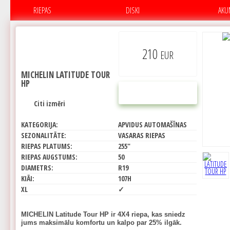
RIEPAS
DISKI
AKU
210
EUR
MICHELIN LATITUDE TOUR
HP
PIRKT
Citi izmēri
KATEGORIJA:
APVIDUS AUTOMAŠĪNAS
SEZONALITĀTE:
VASARAS RIEPAS
RIEPAS PLATUMS:
255"
RIEPAS AUGSTUMS:
50
DIAMETRS:
R19
KIĀI:
107H
XL
✓
MICHELIN Latitude Tour HP ir 4X4 riepa, kas sniedz
jums maksimālu komfortu un kalpo par 25% ilgāk.