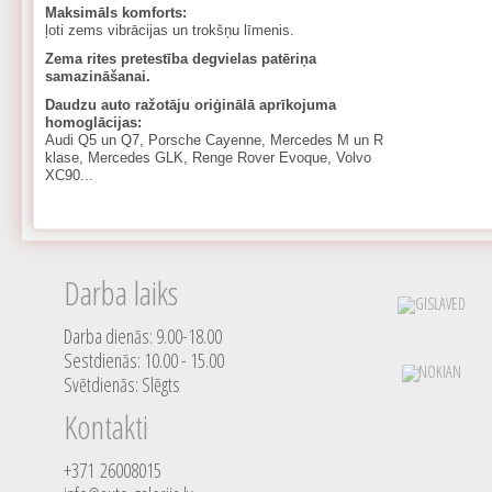
Maksimāls komforts:
ļoti zems vibrācijas un trokšņu līmenis.
Zema rites pretestība degvielas patēriņa
samazināšanai.
Daudzu auto ražotāju oriģinālā aprīkojuma
homoglācijas:
Audi Q5 un Q7, Porsche Cayenne, Mercedes M un R
klase, Mercedes GLK, Renge Rover Evoque, Volvo
XC90...
Darba laiks
Darba dienās: 9.00-18.00
Sestdienās: 10.00 - 15.00
Svētdienās: Slēgts
Kontakti
+371 26008015