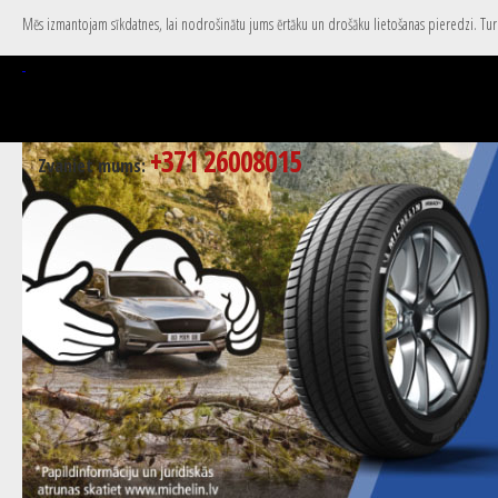
Mēs izmantojam sīkdatnes, lai nodrošinātu jums ērtāku un drošāku lietošanas pieredzi. Turpi
+371 26008015
Zvaniet mums: