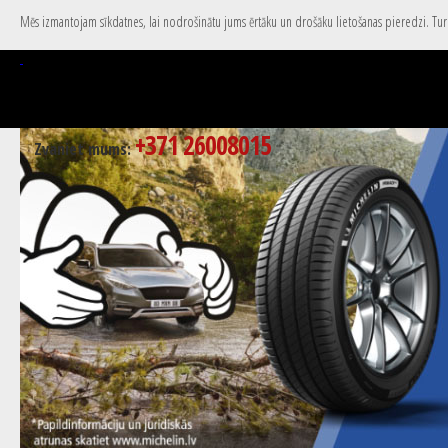
Mēs izmantojam sīkdatnes, lai nodrošinātu jums ērtāku un drošāku lietošanas pieredzi. Turpi
+371 26008015
Zvaniet mums: