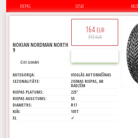
RIEPAS
DISKI
AKU
164
EUR
312
EUR
NOKIAN NORDMAN NORTH
9
PIRKT
Citi izmēri
KATEGORIJA:
VIEGLĀS AUTOMAŠĪNAS
SEZONALITĀTE:
ZIEMAS RIEPAS, AR
RADZĒM
RIEPAS PLATUMS:
225"
RIEPAS AUGSTUMS:
55
DIAMETRS:
R17
KIĀI:
101T
XL
✓