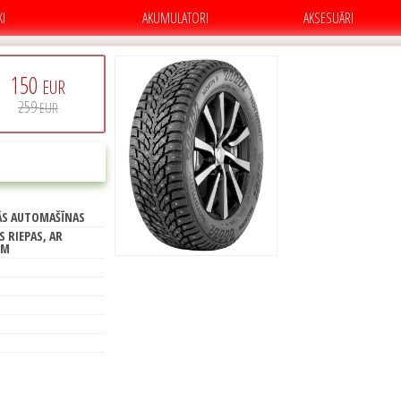
KI
AKUMULATORI
AKSESUĀRI
150
EUR
259
EUR
PIRKT
ĀS AUTOMAŠĪNAS
S RIEPAS, AR
ĒM