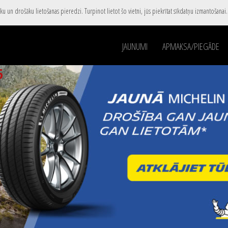
u un drošāku lietošanas pieredzi. Turpinot lietot šo vietni, jūs piekrītat sīkdatņu izmantošanai
JAUNUMI
APMAKSA/PIEGĀDE
5