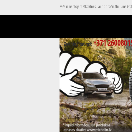
Mēs izmantojam sīkdatnes, lai nodrošinātu jums ērtāk
+371 2600801
Zvaniet mums: