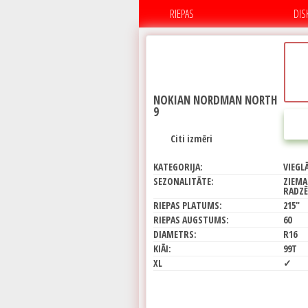
RIEPAS
DIS
NOKIAN NORDMAN NORTH
9
Citi izmēri
KATEGORIJA:
VIEGL
SEZONALITĀTE:
ZIEMA
RADZ
RIEPAS PLATUMS:
215"
RIEPAS AUGSTUMS:
60
DIAMETRS:
R16
KIĀI:
99T
XL
✓