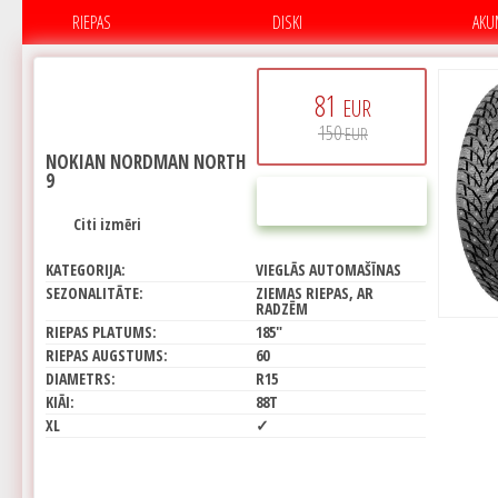
RIEPAS
DISKI
AKU
81
EUR
150
EUR
NOKIAN NORDMAN NORTH
9
PIRKT
Citi izmēri
KATEGORIJA:
VIEGLĀS AUTOMAŠĪNAS
SEZONALITĀTE:
ZIEMAS RIEPAS, AR
RADZĒM
RIEPAS PLATUMS:
185"
RIEPAS AUGSTUMS:
60
DIAMETRS:
R15
KIĀI:
88T
XL
✓