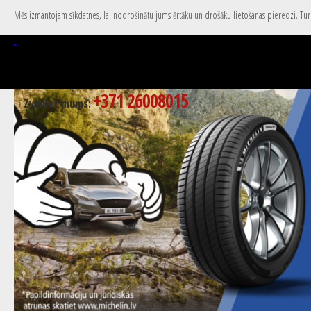
Mēs izmantojam sīkdatnes, lai nodrošinātu jums ērtāku un drošāku lietošanas pieredzi. Turpi
+371 26008015
Zvaniet mums: