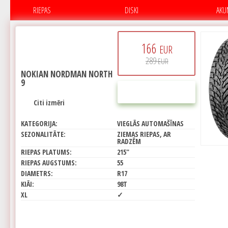
RIEPAS
DISKI
AKU
166
EUR
289
EUR
NOKIAN NORDMAN NORTH
9
PIRKT
Citi izmēri
KATEGORIJA:
VIEGLĀS AUTOMAŠĪNAS
SEZONALITĀTE:
ZIEMAS RIEPAS, AR
RADZĒM
RIEPAS PLATUMS:
215"
RIEPAS AUGSTUMS:
55
DIAMETRS:
R17
KIĀI:
98T
XL
✓