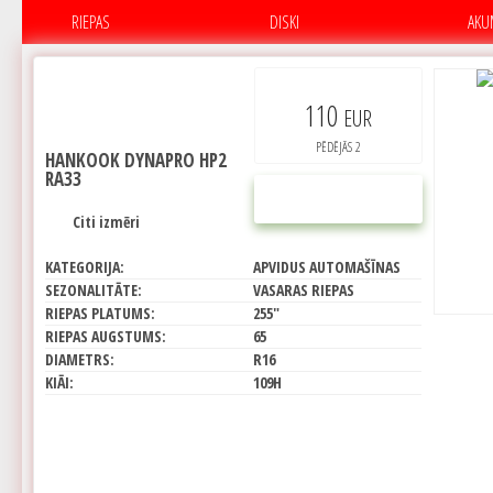
RIEPAS
DISKI
AKU
110
EUR
PĒDĒJĀS 2
HANKOOK DYNAPRO HP2
RA33
PIRKT
Citi izmēri
KATEGORIJA:
APVIDUS AUTOMAŠĪNAS
SEZONALITĀTE:
VASARAS RIEPAS
RIEPAS PLATUMS:
255"
RIEPAS AUGSTUMS:
65
DIAMETRS:
R16
KIĀI:
109H