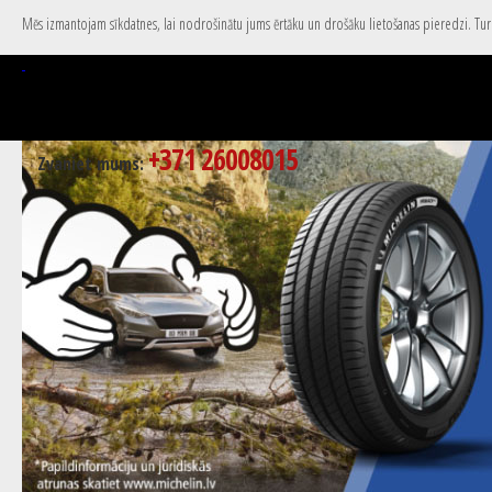
Mēs izmantojam sīkdatnes, lai nodrošinātu jums ērtāku un drošāku lietošanas pieredzi. Turpi
+371 26008015
Zvaniet mums: