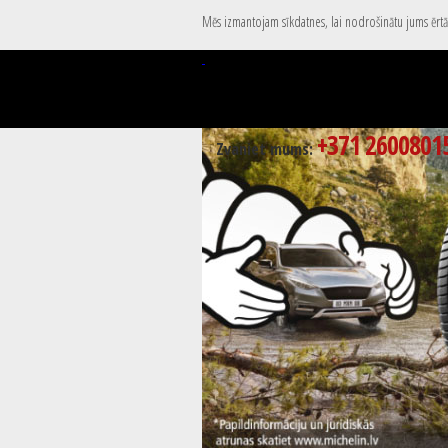
Mēs izmantojam sīkdatnes, lai nodrošinātu jums ērtāk
+371 2600801
Zvaniet mums: