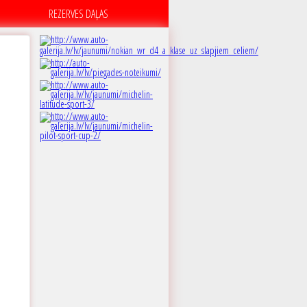
REZERVES DAĻAS
B
 dB