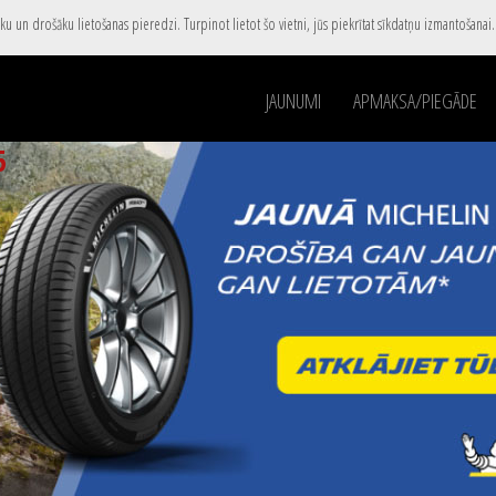
u un drošāku lietošanas pieredzi. Turpinot lietot šo vietni, jūs piekrītat sīkdatņu izmantošanai
JAUNUMI
APMAKSA/PIEGĀDE
5