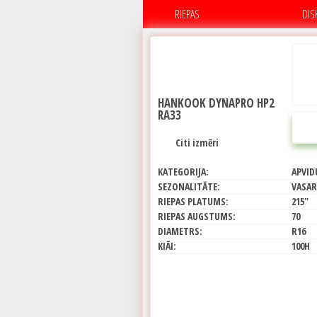
RIEPAS
DIS
HANKOOK DYNAPRO HP2
RA33
Citi izmēri
KATEGORIJA:
APVID
SEZONALITĀTE:
VASAR
RIEPAS PLATUMS:
215"
RIEPAS AUGSTUMS:
70
DIAMETRS:
R16
KIĀI:
100H