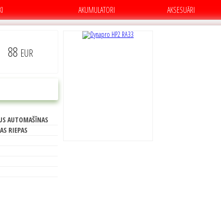
KI
AKUMULATORI
AKSESUĀRI
88
EUR
C
PIRKT
US AUTOMAŠĪNAS
70
AS RIEPAS