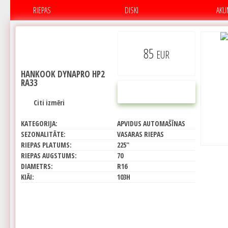
RIEPAS
DISKI
AKU
85
EUR
HANKOOK DYNAPRO HP2
RA33
PIRKT
Citi izmēri
KATEGORIJA:
APVIDUS AUTOMAŠĪNAS
SEZONALITĀTE:
VASARAS RIEPAS
RIEPAS PLATUMS:
225"
RIEPAS AUGSTUMS:
70
DIAMETRS:
R16
KIĀI:
103H