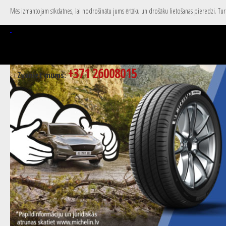
Mēs izmantojam sīkdatnes, lai nodrošinātu jums ērtāku un drošāku lietošanas pieredzi. Turpi
+371 26008015
Zvaniet mums: