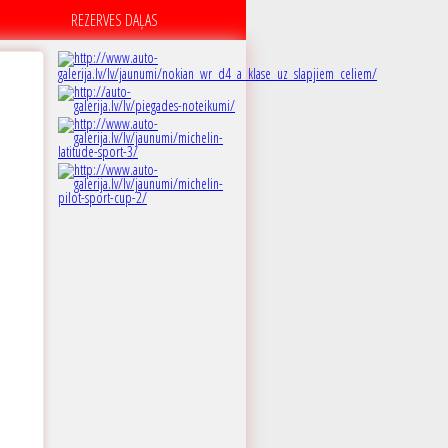
REZERVES DAĻAS
B
 dB