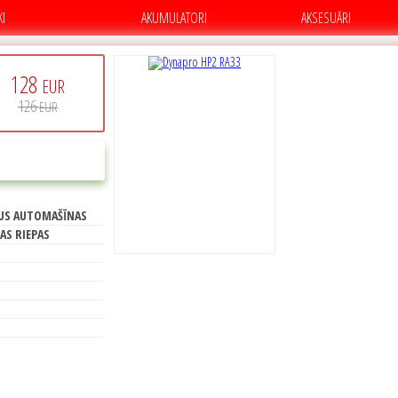
KI
AKUMULATORI
AKSESUĀRI
128
EUR
126
EUR
C
PIRKT
US AUTOMAŠĪNAS
70
AS RIEPAS