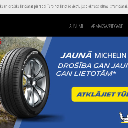
u un drošāku lietošanas pieredzi. Turpinot lietot šo vietni, jūs piekrītat sīkdatņu izmantošanai
JAUNUMI
APMAKSA/PIEGĀDE
5