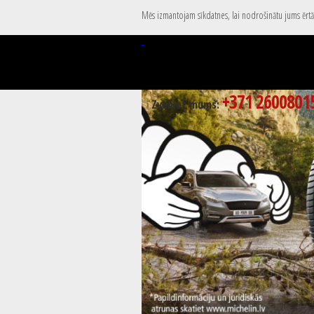
Mēs izmantojam sīkdatnes, lai nodrošinātu jums ērtāk
+371 2600801
Zvaniet mums: