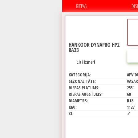
RIEPAS
DIS
HANKOOK DYNAPRO HP2
RA33
Citi izmēri
KATEGORIJA:
APVID
SEZONALITĀTE:
VASAR
RIEPAS PLATUMS:
255"
RIEPAS AUGSTUMS:
60
DIAMETRS:
R18
KIĀI:
112V
XL
✓