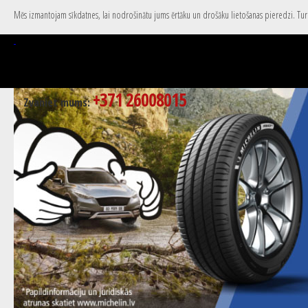
Mēs izmantojam sīkdatnes, lai nodrošinātu jums ērtāku un drošāku lietošanas pieredzi. Turpi
+371 26008015
Zvaniet mums: