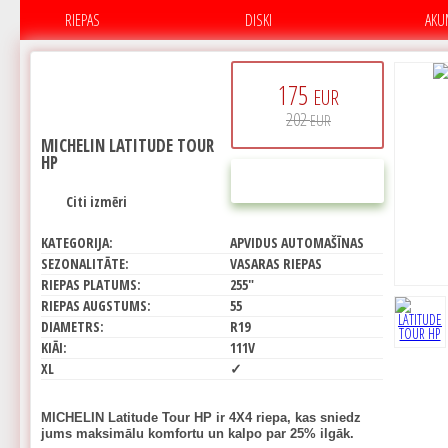
RIEPAS
DISKI
AKU
175
EUR
202
EUR
MICHELIN LATITUDE TOUR
HP
PIRKT
Citi izmēri
KATEGORIJA:
APVIDUS AUTOMAŠĪNAS
SEZONALITĀTE:
VASARAS RIEPAS
RIEPAS PLATUMS:
255"
RIEPAS AUGSTUMS:
55
DIAMETRS:
R19
KIĀI:
111V
XL
✓
MICHELIN Latitude Tour HP ir 4X4 riepa, kas sniedz
jums maksimālu komfortu un kalpo par 25% ilgāk.