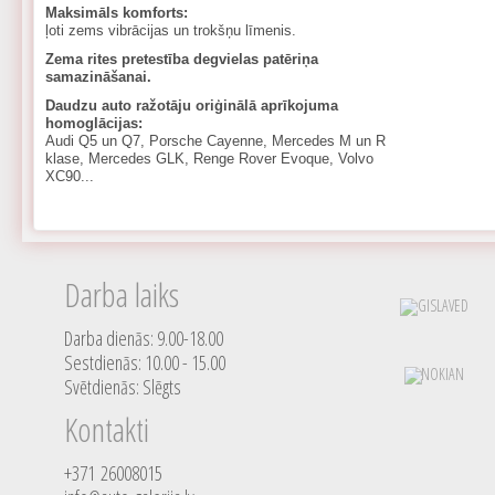
Maksimāls komforts:
ļoti zems vibrācijas un trokšņu līmenis.
Zema rites pretestība degvielas patēriņa
samazināšanai.
Daudzu auto ražotāju oriģinālā aprīkojuma
homoglācijas:
Audi Q5 un Q7, Porsche Cayenne, Mercedes M un R
klase, Mercedes GLK, Renge Rover Evoque, Volvo
XC90...
Darba laiks
Darba dienās: 9.00-18.00
Sestdienās: 10.00 - 15.00
Svētdienās: Slēgts
Kontakti
+371 26008015