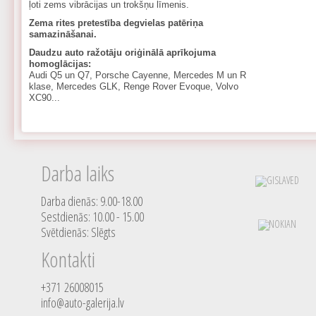
ļoti zems vibrācijas un trokšņu līmenis.
Zema rites pretestība degvielas patēriņa
samazināšanai.
Daudzu auto ražotāju oriģinālā aprīkojuma
homoglācijas:
Audi Q5 un Q7, Porsche Cayenne, Mercedes M un R
klase, Mercedes GLK, Renge Rover Evoque, Volvo
XC90...
Darba laiks
Darba dienās: 9.00-18.00
Sestdienās: 10.00 - 15.00
Svētdienās: Slēgts
Kontakti
+371 26008015
info@auto-galerija.lv