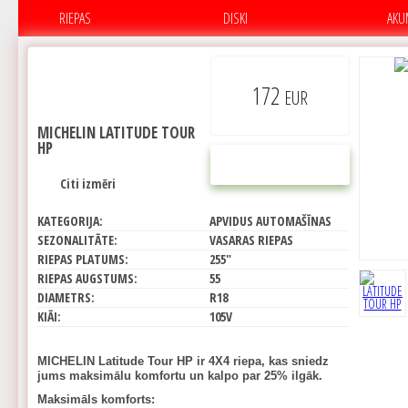
RIEPAS
DISKI
AKU
172
EUR
MICHELIN LATITUDE TOUR
HP
PIRKT
Citi izmēri
KATEGORIJA:
APVIDUS AUTOMAŠĪNAS
SEZONALITĀTE:
VASARAS RIEPAS
RIEPAS PLATUMS:
255"
RIEPAS AUGSTUMS:
55
DIAMETRS:
R18
KIĀI:
105V
MICHELIN Latitude Tour HP ir 4X4 riepa, kas sniedz
jums maksimālu komfortu un kalpo par 25% ilgāk.
Maksimāls komforts: