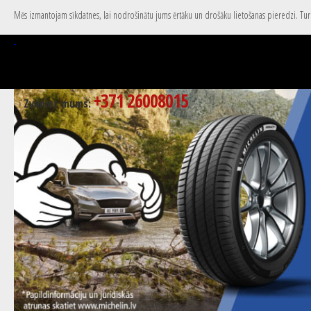
Mēs izmantojam sīkdatnes, lai nodrošinātu jums ērtāku un drošāku lietošanas pieredzi. Turpi
+371 26008015
Zvaniet mums: