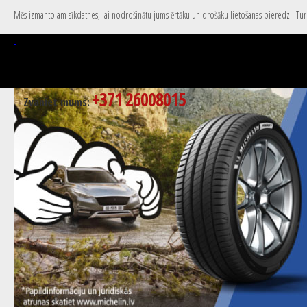
Mēs izmantojam sīkdatnes, lai nodrošinātu jums ērtāku un drošāku lietošanas pieredzi. Turpi
+371 26008015
Zvaniet mums: