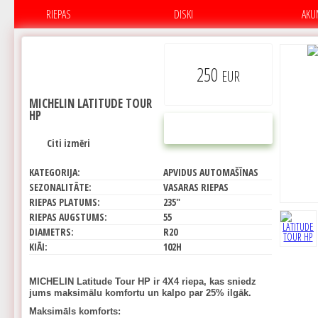
RIEPAS
DISKI
AKU
250
EUR
MICHELIN LATITUDE TOUR
HP
PIRKT
Citi izmēri
KATEGORIJA:
APVIDUS AUTOMAŠĪNAS
SEZONALITĀTE:
VASARAS RIEPAS
RIEPAS PLATUMS:
235"
RIEPAS AUGSTUMS:
55
DIAMETRS:
R20
KIĀI:
102H
MICHELIN Latitude Tour HP ir 4X4 riepa, kas sniedz
jums maksimālu komfortu un kalpo par 25% ilgāk.
Maksimāls komforts: