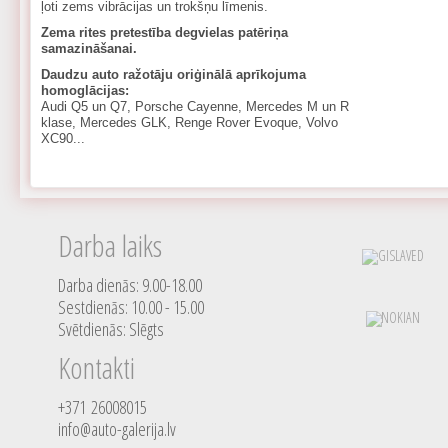
ļoti zems vibrācijas un trokšņu līmenis.
Zema rites pretestība degvielas patēriņa
samazināšanai.
Daudzu auto ražotāju oriģinālā aprīkojuma
homoglācijas:
Audi Q5 un Q7, Porsche Cayenne, Mercedes M un R
klase, Mercedes GLK, Renge Rover Evoque, Volvo
XC90...
Darba laiks
Darba dienās: 9.00-18.00
Sestdienās: 10.00 - 15.00
Svētdienās: Slēgts
Kontakti
+371 26008015
info@auto-galerija.lv