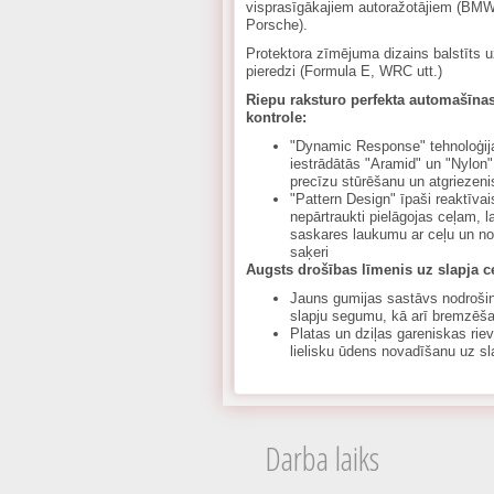
visprasīgākajiem autoražotājiem (BMW
Porsche).
Protektora zīmējuma dizains balstīts u
pieredzi (Formula E, WRC utt.)
Riepu raksturo perfekta automašīna
kontrole:
"Dynamic Response" tehnoloģija
iestrādātās "Aramid" un "Nylon"
precīzu stūrēšanu un atgriezenis
"Pattern Design" īpaši reaktīvai
nepārtraukti pielāgojas ceļam, l
saskares laukumu ar ceļu un nod
saķeri
Augsts drošības līmenis uz slapja c
Jauns gumijas sastāvs nodrošina
slapju segumu, kā arī bremzēša
Platas un dziļas gareniskas rie
lielisku ūdens novadīšanu uz sl
Darba laiks