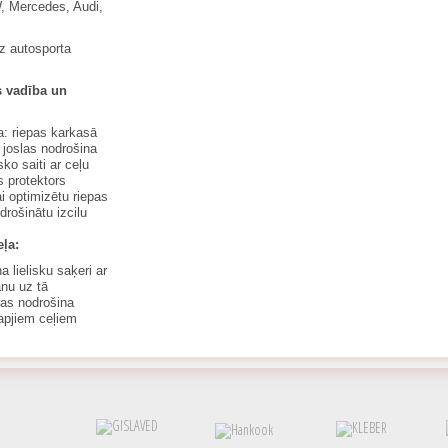
, Mercedes, Audi,
z autosporta
s vadība un
: riepas karkasā
 joslas nodrošina
ko saiti ar ceļu
s protektors
ai optimizētu riepas
rošinātu izcilu
eļa:
 lielisku saķeri ar
nu uz tā
vas nodrošina
apjiem ceļiem