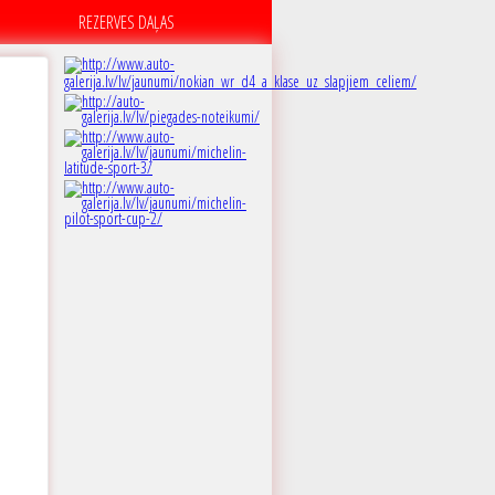
REZERVES DAĻAS
B
 dB