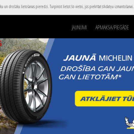
u un drošāku lietošanas pieredzi. Turpinot lietot šo vietni, jūs piekrītat sīkdatņu izmantošanai
JAUNUMI
APMAKSA/PIEGĀDE
5