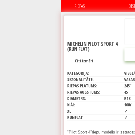
RIEPAS
DIS
MICHELIN PILOT SPORT 4
(RUN FLAT)
Citi izmēri
KATEGORIJA:
VIEGL
SEZONALITĀTE:
VASAR
RIEPAS PLATUMS:
245"
RIEPAS AUGSTUMS:
45
DIAMETRS:
R18
KIĀI:
100Y
XL
✓
RUNFLAT
✓
"Pilot Sport 4"riepu modelis ir izstrādā