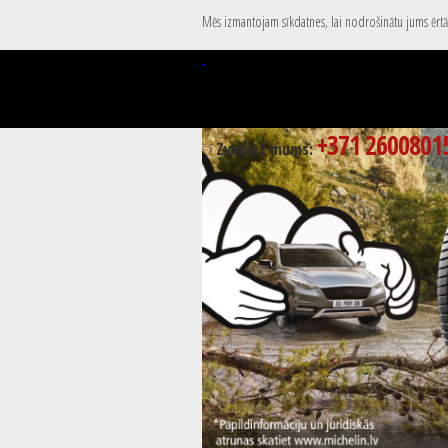
Mēs izmantojam sīkdatnes, lai nodrošinātu jums ērtāk
+371 2600801
Zvaniet mums: