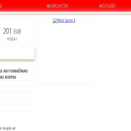
KI
AKUMULATORI
AKSESUĀRI
201
EUR
PĒDĒJĀ 1
B
PIRKT
ĀS AUTOMAŠĪNAS
71
AS RIEPAS
ts kopā ar