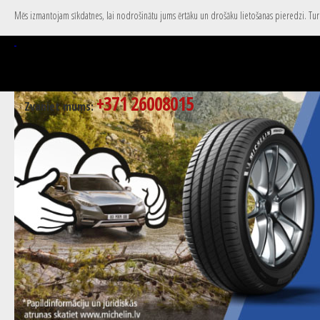
Mēs izmantojam sīkdatnes, lai nodrošinātu jums ērtāku un drošāku lietošanas pieredzi. Turpi
+371 26008015
Zvaniet mums: