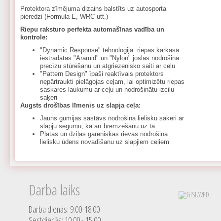
Protektora zīmējuma dizains balstīts uz autosporta
pieredzi (Formula E, WRC utt.)
Riepu raksturo perfekta automašīnas vadība un
kontrole:
"Dynamic Response" tehnoloģija: riepas karkasā
iestrādātās "Aramid" un "Nylon" joslas nodrošina
precīzu stūrēšanu un atgriezenisko saiti ar ceļu
"Pattern Design" īpaši reaktīvais protektors
nepārtraukti pielāgojas ceļam, lai optimizētu riepas
saskares laukumu ar ceļu un nodrošinātu izcilu
saķeri
Augsts drošības līmenis uz slapja ceļa:
Jauns gumijas sastāvs nodrošina lielisku saķeri ar
slapju segumu, kā arī bremzēšanu uz tā
Platas un dziļas gareniskas rievas nodrošina
lielisku ūdens novadīšanu uz slapjiem ceļiem
Darba laiks
Darba dienās: 9.00-18.00
Sestdienās: 10.00 - 15.00