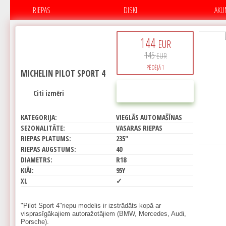
RIEPAS
DISKI
AKU
144
EUR
145
EUR
PĒDĒJĀ 1
MICHELIN PILOT SPORT 4
PIRKT
Citi izmēri
KATEGORIJA:
VIEGLĀS AUTOMAŠĪNAS
SEZONALITĀTE:
VASARAS RIEPAS
RIEPAS PLATUMS:
235"
RIEPAS AUGSTUMS:
40
DIAMETRS:
R18
KIĀI:
95Y
XL
✓
"Pilot Sport 4"riepu modelis ir izstrādāts kopā ar
visprasīgākajiem autoražotājiem (BMW, Mercedes, Audi,
Porsche).