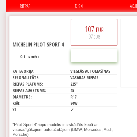
RIEPAS
DISKI
AKU
107
EUR
97
EUR
MICHELIN PILOT SPORT 4
PIRKT
Citi izmēri
KATEGORIJA:
VIEGLĀS AUTOMAŠĪNAS
SEZONALITĀTE:
VASARAS RIEPAS
RIEPAS PLATUMS:
225"
RIEPAS AUGSTUMS:
45
DIAMETRS:
R17
KIĀI:
94W
XL
✓
"Pilot Sport 4"riepu modelis ir izstrādāts kopā ar
visprasīgākajiem autoražotājiem (BMW, Mercedes, Audi,
Porsche).