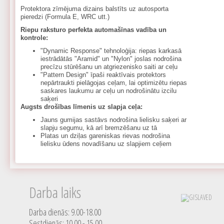
Protektora zīmējuma dizains balstīts uz autosporta
pieredzi (Formula E, WRC utt.)
Riepu raksturo perfekta automašīnas vadība un
kontrole:
"Dynamic Response" tehnoloģija: riepas karkasā
iestrādātās "Aramid" un "Nylon" joslas nodrošina
precīzu stūrēšanu un atgriezenisko saiti ar ceļu
"Pattern Design" īpaši reaktīvais protektors
nepārtraukti pielāgojas ceļam, lai optimizētu riepas
saskares laukumu ar ceļu un nodrošinātu izcilu
saķeri
Augsts drošības līmenis uz slapja ceļa:
Jauns gumijas sastāvs nodrošina lielisku saķeri ar
slapju segumu, kā arī bremzēšanu uz tā
Platas un dziļas gareniskas rievas nodrošina
lielisku ūdens novadīšanu uz slapjiem ceļiem
Darba laiks
Darba dienās: 9.00-18.00
Sestdienās: 10.00 - 15.00