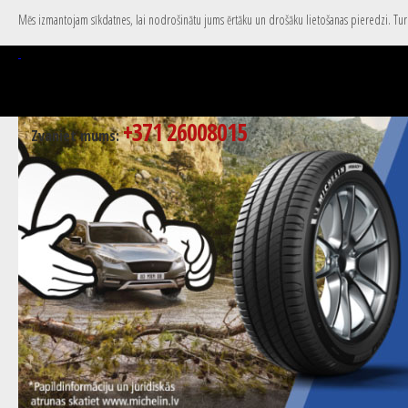
Mēs izmantojam sīkdatnes, lai nodrošinātu jums ērtāku un drošāku lietošanas pieredzi. Turpi
+371 26008015
Zvaniet mums: