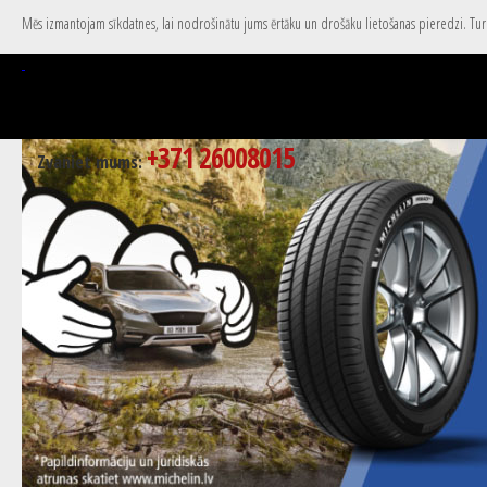
Mēs izmantojam sīkdatnes, lai nodrošinātu jums ērtāku un drošāku lietošanas pieredzi. Turpi
+371 26008015
Zvaniet mums: