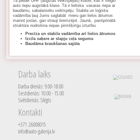
Tā pieder UHP (augstas veiktspējas) klasei, kas ir vieglo
auto riepu augstākā klase. Tā ir lieliska vasaras riepa ar
baudāmu, sabalansētu veiktspēju. Stabila un loģiska
vadāmība ļauj Jums saglabāt mieru gan lielos ātrumos
mainot joslas, gan strauji bremzējot. Jaunā, pastiprinātā
struktūra nodrošina riepas pirmšķirīgu izturību.
Precīza un stabila vadāmība arī lielos ātrumos
Izcila saķere ar slapju ceļa segumu
Baudāma braukšanas sajūta
Darba laiks
Darba dienās: 9.00-18.00
Sestdienās: 10.00 - 15.00
Svētdienās: Slēgts
Kontakti
+371 26008015
info@auto-galerija.lv