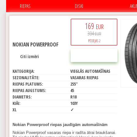
RIEPAS
DISKI
AKU
169
EUR
304
EUR
PĒDĒJĀS 2
NOKIAN POWERPROOF
PIRKT
Citi izmēri
KATEGORIJA:
VIEGLĀS AUTOMAŠĪNAS
SEZONALITĀTE:
VASARAS RIEPAS
RIEPAS PLATUMS:
255"
RIEPAS AUGSTUMS:
45
DIAMETRS:
R18
KIĀI:
103Y
XL
✓
Nokian Powerproof riepas jaudīgām automašīnām
Nokian Powerproof vasaras riepa ir radīta ātrai braukšanai.