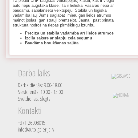
Tā pieder UHP (augstas veiktspējas) klasei, kas ir vieglo
auto riepu augstākā klase. Tā ir lieliska vasaras riepa ar
baudāmu, sabalansētu veiktspēju. Stabila un loģiska
vadāmība ļauj Jums saglabāt mieru gan lielos ātrumos
mainot joslas, gan strauji bremzējot. Jaunā, pastiprinātā
struktūra nodrošina riepas pirmšķirīgu izturību.
Precīza un stabila vadāmība arī lielos ātrumos
Izcila saķere ar slapju ceļa segumu
Baudāma braukšanas sajūta
Darba laiks
Darba dienās: 9.00-18.00
Sestdienās: 10.00 - 15.00
Svētdienās: Slēgts
Kontakti
+371 26008015
info@auto-galerija.lv