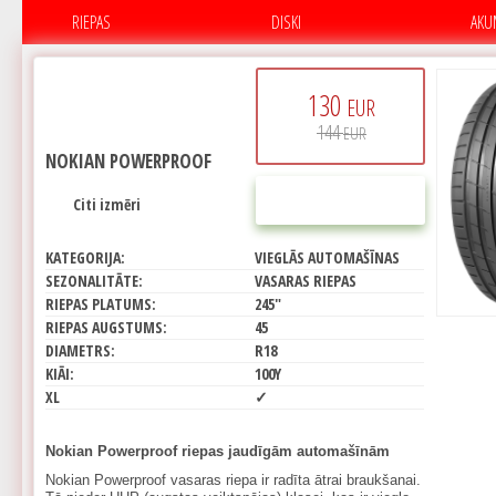
RIEPAS
DISKI
AKU
130
EUR
144
EUR
NOKIAN POWERPROOF
PIRKT
Citi izmēri
KATEGORIJA:
VIEGLĀS AUTOMAŠĪNAS
SEZONALITĀTE:
VASARAS RIEPAS
RIEPAS PLATUMS:
245"
RIEPAS AUGSTUMS:
45
DIAMETRS:
R18
KIĀI:
100Y
XL
✓
Nokian Powerproof riepas jaudīgām automašīnām
Nokian Powerproof vasaras riepa ir radīta ātrai braukšanai.