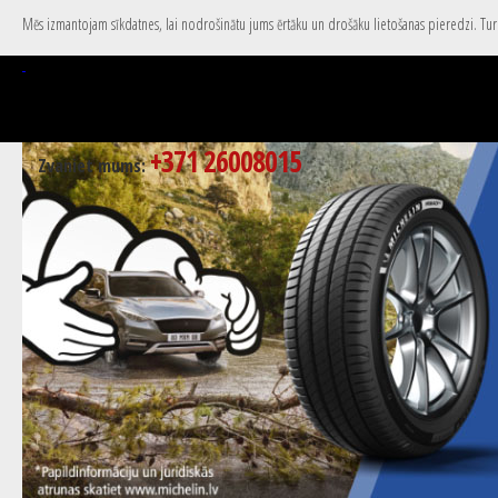
Mēs izmantojam sīkdatnes, lai nodrošinātu jums ērtāku un drošāku lietošanas pieredzi. Turpi
+371 26008015
Zvaniet mums: