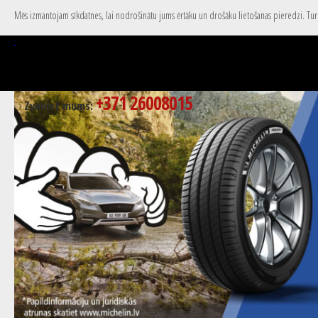
Mēs izmantojam sīkdatnes, lai nodrošinātu jums ērtāku un drošāku lietošanas pieredzi. Turpi
+371 26008015
Zvaniet mums: