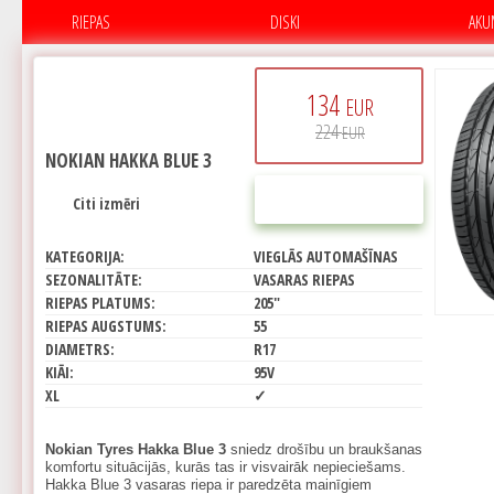
RIEPAS
DISKI
AKU
134
EUR
224
EUR
NOKIAN HAKKA BLUE 3
PIRKT
Citi izmēri
KATEGORIJA:
VIEGLĀS AUTOMAŠĪNAS
SEZONALITĀTE:
VASARAS RIEPAS
RIEPAS PLATUMS:
205"
RIEPAS AUGSTUMS:
55
DIAMETRS:
R17
KIĀI:
95V
XL
✓
Nokian Tyres Hakka Blue 3
sniedz drošību un braukšanas
komfortu situācijās, kurās tas ir visvairāk nepieciešams.
Hakka Blue 3 vasaras riepa ir paredzēta mainīgiem