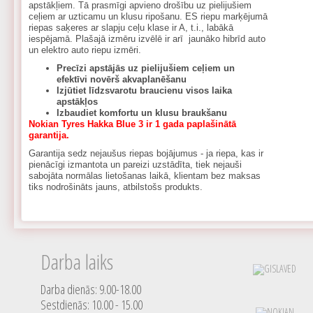
apstākļiem. Tā prasmīgi apvieno drošību uz pielijušiem
ceļiem ar uzticamu un klusu ripošanu. ES riepu marķējumā
riepas saķeres ar slapju ceļu klase ir A, t.i., labākā
iespējamā. Plašajā izmēru izvēlē ir arī jaunāko hibrīd auto
un elektro auto riepu izmēri.
Precīzi apstājās uz pielijušiem ceļiem un
efektīvi novērš akvaplanēšanu
Izjūtiet līdzsvarotu braucienu visos laika
apstākļos
Izbaudiet komfortu un klusu braukšanu
Nokian Tyres Hakka Blue 3 ir 1 gada paplašinātā
garantija.
Garantija sedz nejaušus riepas bojājumus - ja riepa, kas ir
pienācīgi izmantota un pareizi uzstādīta, tiek nejauši
sabojāta normālas lietošanas laikā, klientam bez maksas
tiks nodrošināts jauns, atbilstošs produkts.
Darba laiks
Darba dienās: 9.00-18.00
Sestdienās: 10.00 - 15.00