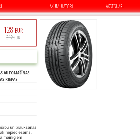
KI
AKUMULATORI
AKSESUĀRI
128
EUR
212
EUR
B
PIRKT
ĀS AUTOMAŠĪNAS
6
AS RIEPAS
ošību un braukšanas
irāk nepieciešams.
ta mainīgiem