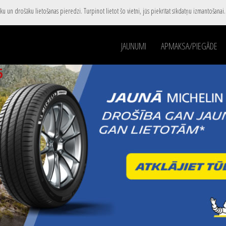
u un drošāku lietošanas pieredzi. Turpinot lietot šo vietni, jūs piekrītat sīkdatņu izmantošanai
JAUNUMI
APMAKSA/PIEGĀDE
5