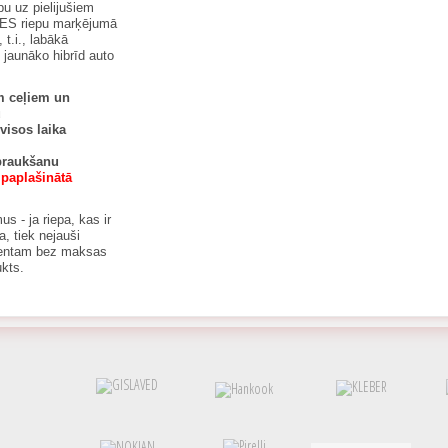
u uz pielijušiem
. ES riepu marķējumā
 t.i., labākā
 jaunāko hibrīd auto
em ceļiem un
u
 visos laika
braukšanu
 paplašinātā
s - ja riepa, kas ir
a, tiek nejauši
lientam bez maksas
ukts.