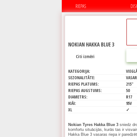
RIEPAS
DIS
NOKIAN HAKKA BLUE 3
Citi izmēri
KATEGORIJA:
VIEGL
SEZONALITĀTE:
VASAR
RIEPAS PLATUMS:
215"
RIEPAS AUGSTUMS:
50
DIAMETRS:
R17
KIĀI:
95V
XL
✓
Nokian Tyres Hakka Blue 3
sniedz dr
komfortu situācijās, kurās tas ir visva
Hakka Blue 3 vasaras riepa ir paredzē