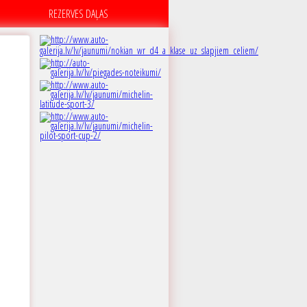
REZERVES DAĻAS
A
7dB