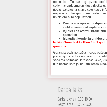
apstākļiem. Tā prasmīgi apvieno drošīb
ceļiem ar uzticamu un klusu ripošanu
riepas saķeres ar slapju ceļu klase ir A,
iespējamā. Plašajā izmēru izvēlē ir arī
un elektro auto riepu izmēri.
Precīzi apstājās uz pielijuši
efektīvi novērš akvaplanēšan
Izjūtiet līdzsvarotu braucienu
apstākļos
Izbaudiet komfortu un klusu 
Nokian Tyres Hakka Blue 3 ir 1 gada
garantija.
Garantija sedz nejaušus riepas bojājumu
pienācīgi izmantota un pareizi uzstādīt
sabojāta normālas lietošanas laikā, k
tiks nodrošināts jauns, atbilstošs prod
Darba laiks
Darba dienās: 9.00-18.00
Sestdienās: 10.00 - 15.00