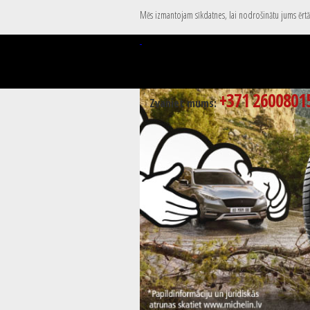
Mēs izmantojam sīkdatnes, lai nodrošinātu jums ērtāk
+371 2600801
Zvaniet mums: