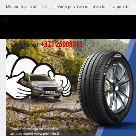
Mēs izmantojam sīkdatnes, lai nodrošinātu jums ērtāku un drošāku lietošanas pieredzi. Turpi
+371 26008015
Zvaniet mums: