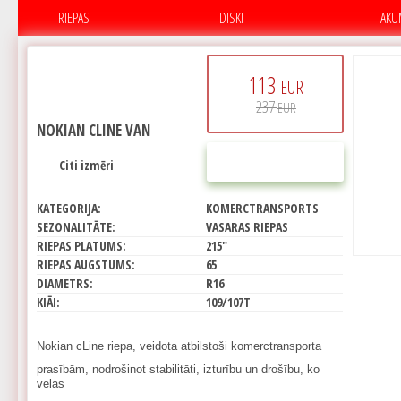
RIEPAS
DISKI
AKU
113
EUR
237
EUR
NOKIAN CLINE VAN
PIRKT
Citi izmēri
KATEGORIJA:
KOMERCTRANSPORTS
SEZONALITĀTE:
VASARAS RIEPAS
RIEPAS PLATUMS:
215"
RIEPAS AUGSTUMS:
65
DIAMETRS:
R16
KIĀI:
109/107T
Nokian cLine riepa, veidota atbilstoši komerctransporta
prasībām, nodrošinot stabilitāti, izturību un drošību, ko
vēlas