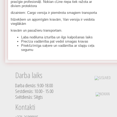
prasīgie profesionāļi. Nokian cLine riepa tiek ražota ar
diviem protektora
dizainiem: Cargo versija ir piemērota smagiem transporta
līdzekļiem un apjomīgām kravām, Van versija ir veidota
vieglākām
kravām un pasažieru transportam.
Laba nodiluma izturība un ilgs kalpošanas laiks
Precīza vadāmība pat vedot smagas kravas
Priekšzīmīga saķere un vadāmība ar slapju ceļa
segumu
Darba laiks
Darba dienās: 9.00-18.00
Sestdienās: 10.00 - 15.00
Svētdienās: Slēgts
Kontakti