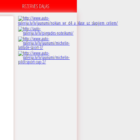
REZERVES DAĻAS
A
 dB