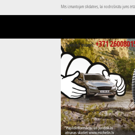
Mēs izmantojam sīkdatnes, lai nodrošinātu jums ērtāk
+371 2600801
Zvaniet mums: