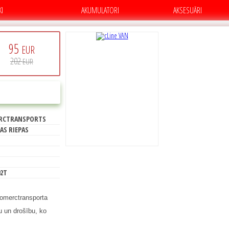
KI
AKUMULATORI
AKSESUĀRI
95
EUR
202
EUR
C
PIRKT
RCTRANSPORTS
70
AS RIEPAS
02T
 komerctransporta
bu un drošību, ko