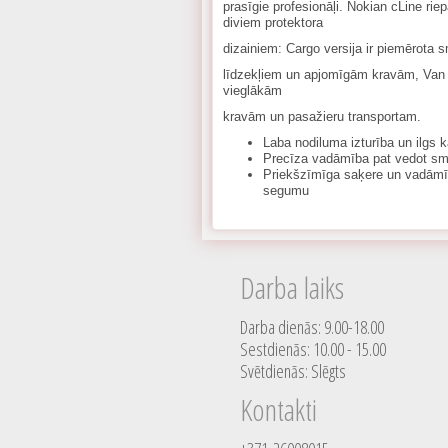
prasīgie profesionāļi. Nokian cLine riep
diviem protektora
dizainiem: Cargo versija ir piemērota 
līdzekļiem un apjomīgām kravām, Van v
vieglākām
kravām un pasažieru transportam.
Laba nodiluma izturība un ilgs 
Precīza vadāmība pat vedot s
Priekšzīmīga saķere un vadāmīb
segumu
Darba laiks
Darba dienās: 9.00-18.00
Sestdienās: 10.00 - 15.00
Svētdienās: Slēgts
Kontakti