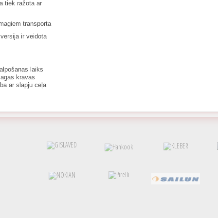
a tiek ražota ar
smagiem transporta
ersija ir veidota
kalpošanas laiks
magas kravas
a ar slapju ceļa