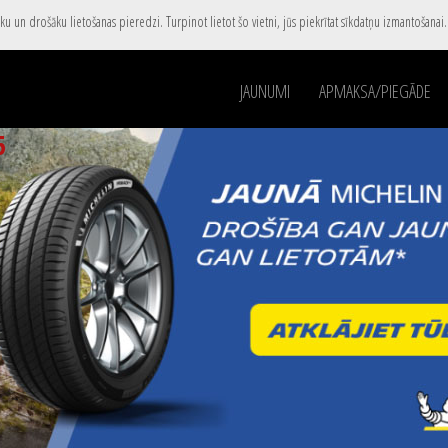
u un drošāku lietošanas pieredzi. Turpinot lietot šo vietni, jūs piekrītat sīkdatņu izmantošanai
JAUNUMI
APMAKSA/PIEGĀDE
5