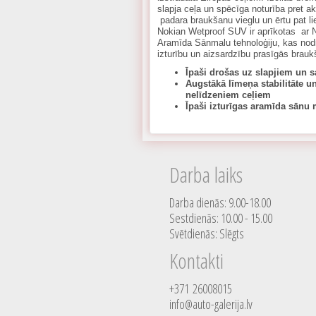
slapja ceļa un spēcīga noturība pret 
padara braukšanu vieglu un ērtu pat li
Nokian Wetproof SUV ir aprīkotas ar 
Aramīda Sānmalu tehnoloģiju, kas nodr
izturību un aizsardzību prasīgās brauk
Īpaši drošas uz slapjiem un 
Augstākā līmeņa stabilitāte u
nelīdzeniem ceļiem
Īpaši izturīgas aramīda sānu
Darba laiks
Darba dienās: 9.00-18.00
Sestdienās: 10.00 - 15.00
Svētdienās: Slēgts
Kontakti
+371 26008015
info@auto-galerija.lv