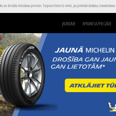
u un drošāku lietošanas pieredzi. Turpinot lietot šo vietni, jūs piekrītat sīkdatņu izmantošanai
JAUNUMI
APMAKSA/PIEGĀDE
5