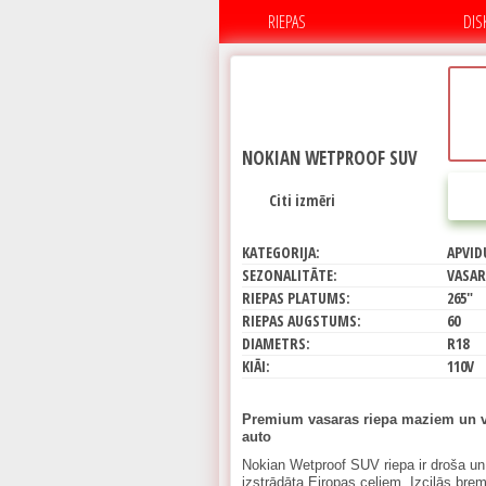
RIEPAS
DIS
NOKIAN WETPROOF SUV
Citi izmēri
KATEGORIJA:
APVID
SEZONALITĀTE:
VASAR
RIEPAS PLATUMS:
265"
RIEPAS AUGSTUMS:
60
DIAMETRS:
R18
KIĀI:
110V
Premium vasaras riepa maziem un v
auto
Nokian Wetproof SUV riepa ir droša un
izstrādāta Eiropas ceļiem. Izcilās br