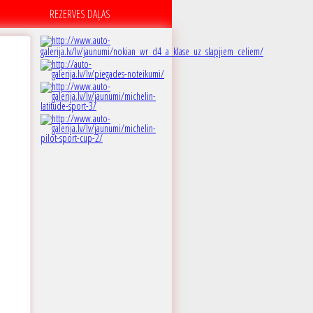
REZERVES DAĻAS
A
 dB