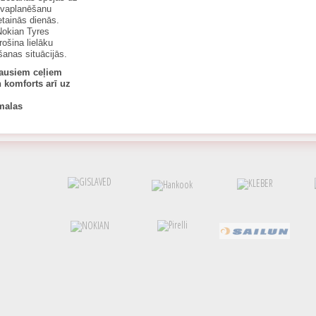
akvaplanēšanu
etainās dienās.
Nokian Tyres
ošina lielāku
šanas situācijās.
sausiem ceļiem
n komforts arī uz
 malas