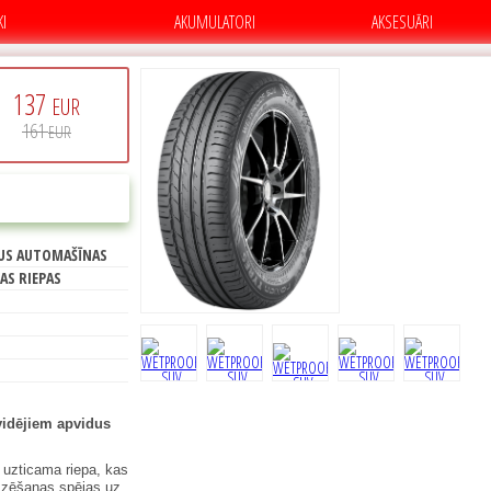
KI
AKUMULATORI
AKSESUĀRI
137
EUR
161
EUR
C
PIRKT
US AUTOMAŠĪNAS
71
AS RIEPAS
idējiem apvidus
 uzticama riepa, kas
emzēšanas spējas uz