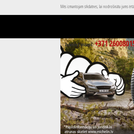
Mēs izmantojam sīkdatnes, lai nodrošinātu jums ērtāk
+371 2600801
Zvaniet mums: