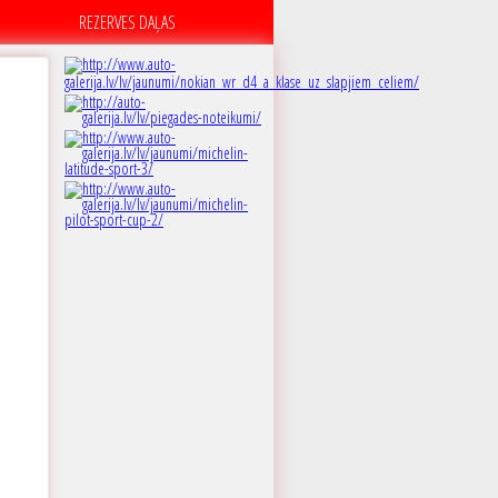
REZERVES DAĻAS
A
 dB