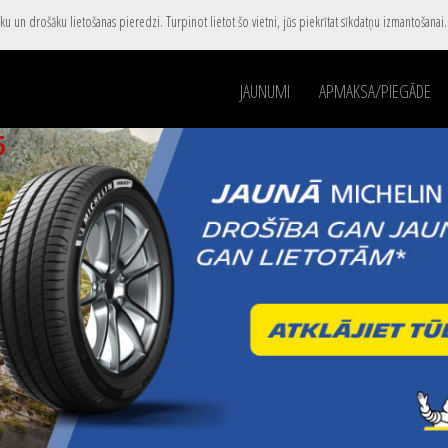
u un drošāku lietošanas pieredzi. Turpinot lietot šo vietni, jūs piekrītat sīkdatņu izmantošanai
JAUNUMI
APMAKSA/PIEGĀDE
5