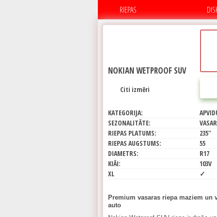
RIEPAS
DIS
NOKIAN WETPROOF SUV
Citi izmēri
KATEGORIJA:
APVID
SEZONALITĀTE:
VASAR
RIEPAS PLATUMS:
235"
RIEPAS AUGSTUMS:
55
DIAMETRS:
R17
KIĀI:
103V
XL
✓
Premium vasaras riepa maziem un v
auto