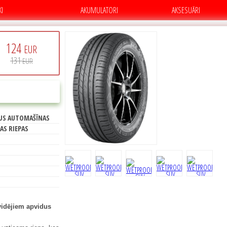
KI
AKUMULATORI
AKSESUĀRI
124
EUR
131
EUR
C
PIRKT
US AUTOMAŠĪNAS
71
AS RIEPAS
idējiem apvidus