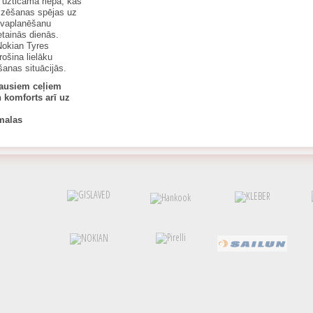
 uzticama riepa, kas
emzēšanas spējas uz
akvaplanēšanu
etainās dienās.
Nokian Tyres
ošina lielāku
šanas situācijās.
sausiem ceļiem
n komforts arī uz
 malas