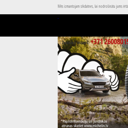
Mēs izmantojam sīkdatnes, lai nodrošinātu jums ērtāk
+371 2600801
Zvaniet mums: