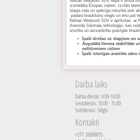
Nokian Wetproof SUV riepa ir droša un
izstrādāta Eiropas ceļiem. Izcilās br
slapja ceļa un spēcīga noturība pret 
padara braukšanu vieglu un ērtu pat li
Nokian Wetproof SUV ir aprīkotas ar 
Aramīda Sānmalu tehnoloģiju, kas nodr
izturību un aizsardzību prasīgās brauk
Īpaši drošas uz slapjiem un 
Augstākā līmeņa stabilitāte u
nelīdzeniem ceļiem
Īpaši izturīgas aramīda sānu
Darba laiks
Darba dienās: 9.00-18.00
Sestdienās: 10.00 - 15.00
Svētdienās: Slēgts
Kontakti
+371 26008015