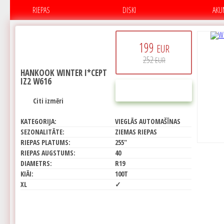
RIEPAS
DISKI
AKU
199
EUR
252
EUR
HANKOOK WINTER I*CEPT
IZ2 W616
PIRKT
Citi izmēri
KATEGORIJA:
VIEGLĀS AUTOMAŠĪNAS
SEZONALITĀTE:
ZIEMAS RIEPAS
RIEPAS PLATUMS:
255"
RIEPAS AUGSTUMS:
40
DIAMETRS:
R19
KIĀI:
100T
XL
✓