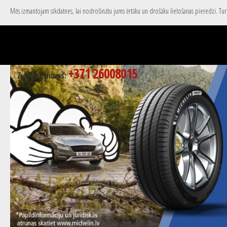
Mēs izmantojam sīkdatnes, lai nodrošinātu jums ērtāku un drošāku lietošanas pieredzi. Turpi
+371 26008015
Zvaniet mums: