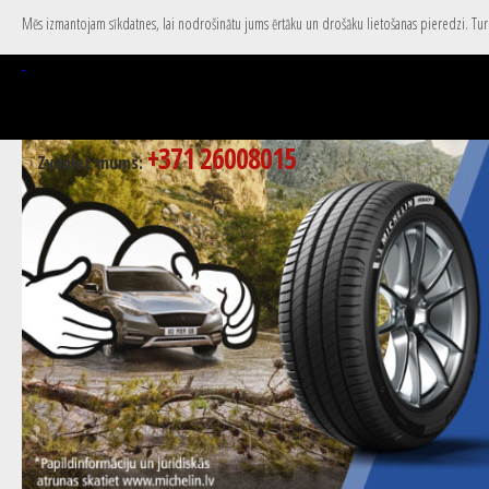
Mēs izmantojam sīkdatnes, lai nodrošinātu jums ērtāku un drošāku lietošanas pieredzi. Turpi
+371 26008015
Zvaniet mums: