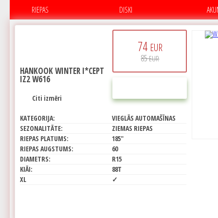
RIEPAS
DISKI
AKU
74
EUR
85
EUR
HANKOOK WINTER I*CEPT
IZ2 W616
PIRKT
Citi izmēri
KATEGORIJA:
VIEGLĀS AUTOMAŠĪNAS
SEZONALITĀTE:
ZIEMAS RIEPAS
RIEPAS PLATUMS:
185"
RIEPAS AUGSTUMS:
60
DIAMETRS:
R15
KIĀI:
88T
XL
✓