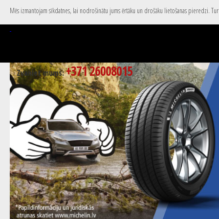
Mēs izmantojam sīkdatnes, lai nodrošinātu jums ērtāku un drošāku lietošanas pieredzi. Turpi
+371 26008015
Zvaniet mums: