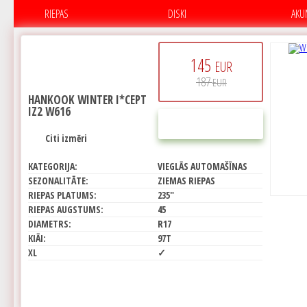
RIEPAS
DISKI
AKU
145
EUR
187
EUR
HANKOOK WINTER I*CEPT
IZ2 W616
PIRKT
Citi izmēri
KATEGORIJA:
VIEGLĀS AUTOMAŠĪNAS
SEZONALITĀTE:
ZIEMAS RIEPAS
RIEPAS PLATUMS:
235"
RIEPAS AUGSTUMS:
45
DIAMETRS:
R17
KIĀI:
97T
XL
✓