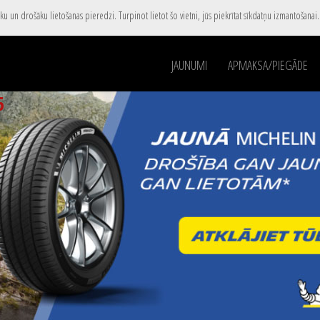
u un drošāku lietošanas pieredzi. Turpinot lietot šo vietni, jūs piekrītat sīkdatņu izmantošanai
JAUNUMI
APMAKSA/PIEGĀDE
5