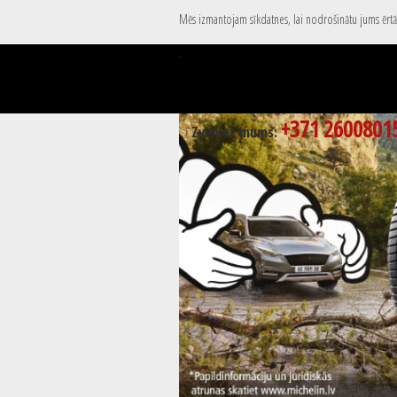
Mēs izmantojam sīkdatnes, lai nodrošinātu jums ērtāk
+371 2600801
Zvaniet mums: