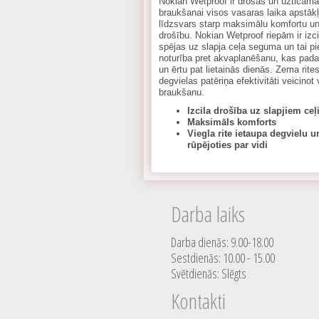
Nokian Wetproof ir drošas un uzticama
braukšanai visos vasaras laika apstāk
līdzsvars starp maksimālu komfortu un
drošību. Nokian Wetproof riepām ir iz
spējas uz slapja ceļa seguma un tai p
noturība pret akvaplanēšanu, kas pada
un ērtu pat lietainās dienās. Zema rite
degvielas patēriņa efektivitāti veicinot
braukšanu.
Izcila drošība uz slapjiem ce
Maksimāls komforts
Viegla rite ietaupa degvielu u
rūpējoties par vidi
Darba laiks
Darba dienās: 9.00-18.00
Sestdienās: 10.00 - 15.00
Svētdienās: Slēgts
Kontakti