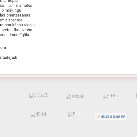
s ar riepas
ļos. Tām ir smalks
 pirmšķirīgu
cilas bremzēšanas
iemīt spēcīga
ra braukšanu vieglu
s pretestība uzlabo
 videi draudzīgāku
ļiem
n tādejādi