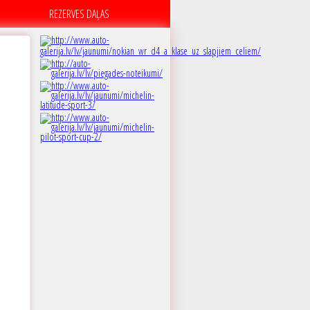
REZERVES DAĻAS
A
8dB