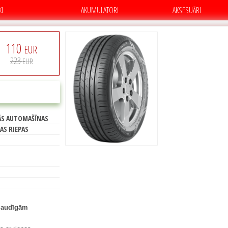
KI
AKUMULATORI
AKSESUĀRI
110
EUR
223
EUR
C
PIRKT
ĀS AUTOMAŠĪNAS
6
AS RIEPAS
 jaudīgām