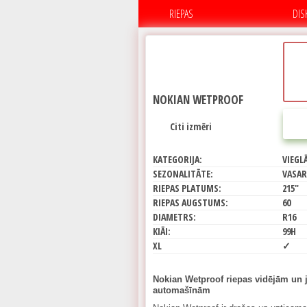
RIEPAS
DIS
NOKIAN WETPROOF
Citi izmēri
KATEGORIJA:
VIEGL
SEZONALITĀTE:
VASAR
RIEPAS PLATUMS:
215"
RIEPAS AUGSTUMS:
60
DIAMETRS:
R16
KIĀI:
99H
XL
✓
Nokian Wetproof riepas vidējām un
automašīnām