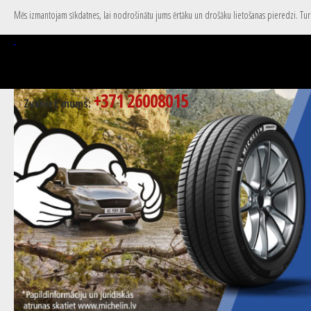
Mēs izmantojam sīkdatnes, lai nodrošinātu jums ērtāku un drošāku lietošanas pieredzi. Turpi
+371 26008015
Zvaniet mums: