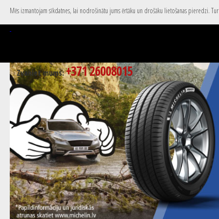
Mēs izmantojam sīkdatnes, lai nodrošinātu jums ērtāku un drošāku lietošanas pieredzi. Turpi
+371 26008015
Zvaniet mums: