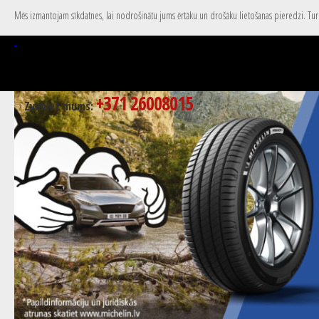
Mēs izmantojam sīkdatnes, lai nodrošinātu jums ērtāku un drošāku lietošanas pieredzi. Turpi
+371 26008015
Zvaniet mums: