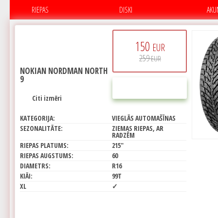
RIEPAS
DISKI
AKU
150
EUR
259
EUR
NOKIAN NORDMAN NORTH
9
PIRKT
Citi izmēri
KATEGORIJA:
VIEGLĀS AUTOMAŠĪNAS
SEZONALITĀTE:
ZIEMAS RIEPAS, AR
RADZĒM
RIEPAS PLATUMS:
215"
RIEPAS AUGSTUMS:
60
DIAMETRS:
R16
KIĀI:
99T
XL
✓