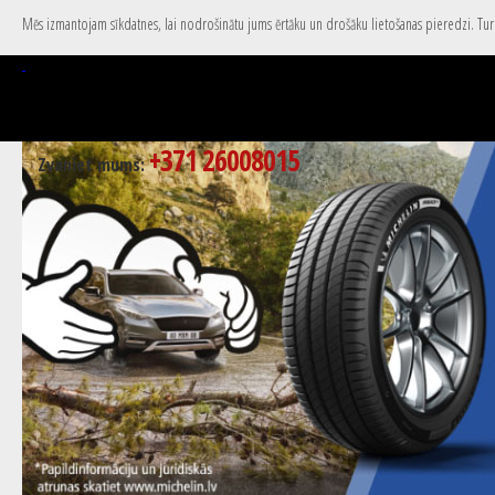
Mēs izmantojam sīkdatnes, lai nodrošinātu jums ērtāku un drošāku lietošanas pieredzi. Turpi
+371 26008015
Zvaniet mums: