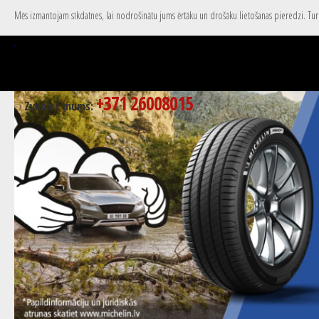
Mēs izmantojam sīkdatnes, lai nodrošinātu jums ērtāku un drošāku lietošanas pieredzi. Turpi
+371 26008015
Zvaniet mums: