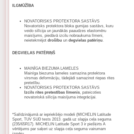
ILGMŪŽĪBA
NOVATORISKS PROTEKTORA SASTĀVS
Novatorisks protektora bloka gumijas sastāvs, kuru
veido silīcija un jaunākās paaudzes elastomēru
maisījums, piedāvā izcilu nobraukuma līmeni,
neietekmējot
drošību
un
degvielas patēriņu
.
DEGVIELAS PATĒRIŅŠ
MAINĪGA BIEZUMA LAMELES
Mainīga biezuma lameles samazina protektora
virsmas deformāciju, tādejādi samazinot riepas rites
pretetību.
NOVATORISKS PROTEKTORA SASTĀVS
Izcils rites pretestības līmenis
, pateicoties
novatoriskā silīcija maisījuma integrācijai.
*Salīdzinājumā ar iepriekšējo modeli (MICHELIN Latitude
Sport, TUV SUD tests 2013. gadā uz slapja ceļa seguma
(235/65R17). MICHELIN Latitude Sport 3 ir piešķirts A
vērtējums par saķeri uz slapja ceļa seguma vairumam
izmēru.