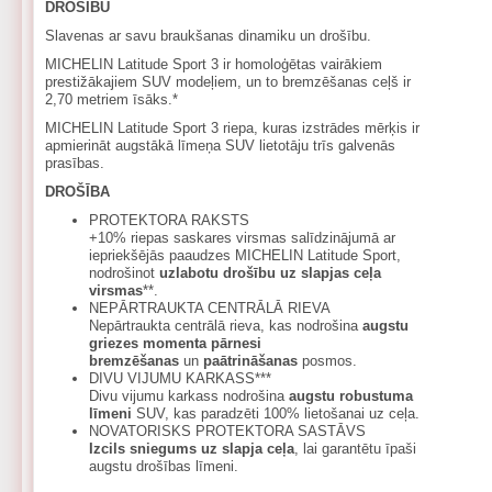
DROŠĪBU
Slavenas ar savu braukšanas dinamiku un drošību.
MICHELIN Latitude Sport 3 ir homoloģētas vairākiem
prestižākajiem SUV modeļiem, un to bremzēšanas ceļš ir
2,70 metriem īsāks.*
MICHELIN Latitude Sport 3 riepa, kuras izstrādes mērķis ir
apmierināt augstākā līmeņa SUV lietotāju trīs galvenās
prasības.
DROŠĪBA
PROTEKTORA RAKSTS
+10% riepas saskares virsmas salīdzinājumā ar
iepriekšējās paaudzes MICHELIN Latitude Sport,
nodrošinot
uzlabotu drošību uz slapjas ceļa
virsmas
**.
NEPĀRTRAUKTA CENTRĀLĀ RIEVA
Nepārtraukta centrālā rieva, kas nodrošina
augstu
griezes momenta pārnesi
bremzēšanas
un
paātrināšanas
posmos.
DIVU VIJUMU KARKASS***
Divu vijumu karkass nodrošina
augstu robustuma
līmeni
SUV, kas paradzēti 100% lietošanai uz ceļa.
NOVATORISKS PROTEKTORA SASTĀVS
Izcils sniegums uz slapja ceļa
, lai garantētu īpaši
augstu drošības līmeni.