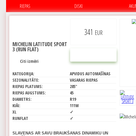
RIEPAS
DISKI
AKU
341
EUR
MICHELIN LATITUDE SPORT
3 (RUN FLAT)
PIRKT
Citi izmēri
KATEGORIJA:
APVIDUS AUTOMAŠĪNAS
SEZONALITĀTE:
VASARAS RIEPAS
RIEPAS PLATUMS:
285"
RIEPAS AUGSTUMS:
45
DIAMETRS:
R19
KIĀI:
111W
XL
✓
RUNFLAT
✓
SLAVENAS AR SAVU BRAUKŠANAS DINAMIKU UN