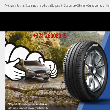
Mēs izmantojam sīkdatnes, lai nodrošinātu jums ērtāku un drošāku lietošanas pieredzi. Turpi
+371 26008015
Zvaniet mums: