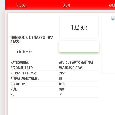
RIEPAS
DISKI
AKU
132
EUR
HANKOOK DYNAPRO HP2
RA33
PIRKT
Citi izmēri
KATEGORIJA:
APVIDUS AUTOMAŠĪNAS
SEZONALITĀTE:
VASARAS RIEPAS
RIEPAS PLATUMS:
215"
RIEPAS AUGSTUMS:
55
DIAMETRS:
R18
KIĀI:
99V
XL
✓